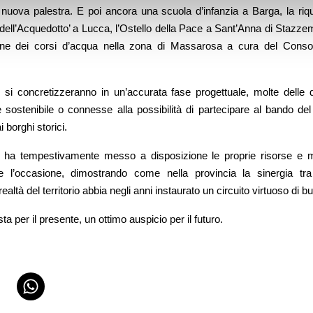
nuova palestra. E poi ancora una scuola d’infanzia a Barga, la riqu
‘dell’Acquedotto’ a Lucca, l’Ostello della Pace a Sant’Anna di Stazz
zione dei corsi d’acqua nella zona di Massarosa a cura del Consor
 si concretizzeranno in un’accurata fase progettuale, molte delle qu
e sostenibile o connesse alla possibilità di partecipare al bando del
i borghi storici.
ha tempestivamente messo a disposizione le proprie risorse e m
e l’occasione, dimostrando come nella provincia la sinergia tr
realtà del territorio abbia negli anni instaurato un circuito virtuoso di b
ta per il presente, un ottimo auspicio per il futuro.