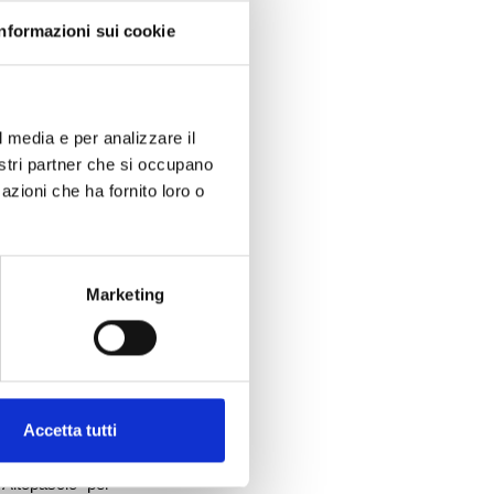
Informazioni sui cookie
riescano ad
l media e per analizzare il
nostri partner che si occupano
azioni che ha fornito loro o
ulgato e quindi
pressante, già
Progettazione
Marketing
euro, il doppio
comporta per gli
ase una priorità
enere.
Accetta tutti
provinciale per
Altopascio per