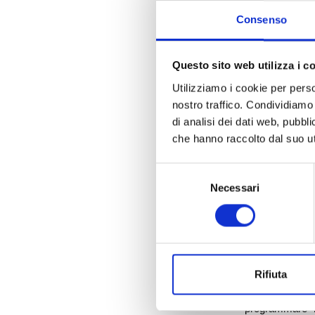
Consenso
Questo sito web utilizza i c
Una progettazio
Utilizziamo i cookie per perso
accedere ai tan
nostro traffico. Condividiamo 
di analisi dei dati web, pubbl
In quest’ottica
che hanno raccolto dal suo uti
esaminato in 
manifestata di
Selezione
Sono infatti già
Necessari
del
opere pubbli
consenso
rispetto a quant
Infatti anche l
enti costi spes
irrinunciabile pe
Rifiuta
Sono ben
29 i
programmare i