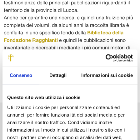
testimonianze delle principali pubblicazioni riguardanti il
territorio della provincia di Lucca.
Anche per garantire una ricerca, e quindi una fruizione più
completa dei volumi, da alcuni anni la raccolta libraria è
confluita in uno specifico fondo della
Biblioteca della
Fondazione Ragghianti
e quindi le pubblicazioni sono
inventariate e ricercabili mediante i più comuni motori di
ricerca (catalogo Sebina OpenLibrary) grazie ai quali
individuare la collocazione dei testi nelle biblioteca del
territorio.
Consenso
Dettagli
Informazioni sui cookie
Questo sito web utilizza i cookie
Utilizziamo i cookie per personalizzare contenuti ed
annunci, per fornire funzionalità dei social media e per
VAI ALLA BIBLIOTECA
analizzare il nostro traffico. Condividiamo inoltre
informazioni sul modo in cui utilizza il nostro sito con i
nostri partner che si occupano di analisi dei dati web,