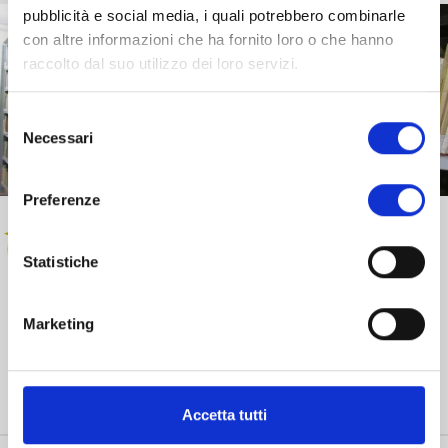
pubblicità e social media, i quali potrebbero combinarle
con altre informazioni che ha fornito loro o che hanno
raccolto dal suo utilizzo dei loro servizi.
Selezione
Necessari
del
consenso
Preferenze
Statistiche
Marketing
Realizza, sostiene e dà vita a progetti strategici volti allo
sviluppo e alla crescita sociale, culturale ed economica
della provincia di Lucca.
Accetta tutti