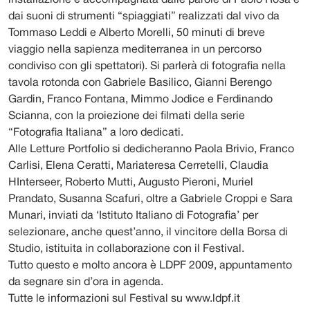
installazione è accompagnata dalle parole di Paolo Rosa e
dai suoni di strumenti “spiaggiati” realizzati dal vivo da
Tommaso Leddi e Alberto Morelli, 50 minuti di breve
viaggio nella sapienza mediterranea in un percorso
condiviso con gli spettatori). Si parlerà di fotografia nella
tavola rotonda con Gabriele Basilico, Gianni Berengo
Gardin, Franco Fontana, Mimmo Jodice e Ferdinando
Scianna, con la proiezione dei filmati della serie
“Fotografia Italiana” a loro dedicati.
Alle Letture Portfolio si dedicheranno Paola Brivio, Franco
Carlisi, Elena Ceratti, Mariateresa Cerretelli, Claudia
HInterseer, Roberto Mutti, Augusto Pieroni, Muriel
Prandato, Susanna Scafuri, oltre a Gabriele Croppi e Sara
Munari, inviati da ‘Istituto Italiano di Fotografia’ per
selezionare, anche quest’anno, il vincitore della Borsa di
Studio, istituita in collaborazione con il Festival.
Tutto questo e molto ancora è LDPF 2009, appuntamento
da segnare sin d’ora in agenda.
Tutte le informazioni sul Festival su www.ldpf.it