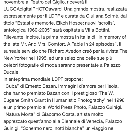
novembre al Teatro del Giglio, riceverà il
LUCCAdigitalPHOTOaward. Una grande mostra, realizzata
espressamente per il LDPF e curata da Giuliana Scimé, dal
titolo “Estasi e memorie. Eikoh Hosoe: nuovi ‘scrolls’,
antologica 1960-2005” sarà ospitata a Villa Bottini.
Rilevante, inoltre, la prima mostra in Italia di “In memory of
the late Mr. And Mrs. Comfort. A Fable in 24 episodes”, il
surreale servizio che Richard Avedon creò per la rivista The
New Yorker nel 1995, ed una selezione delle sue più
celebri fotografie di moda saranno presentate a Palazzo
Ducale.
In anteprima mondiale LDPF propone:
“Cuba” di Ernesto Bazan. Immagini d’amore per l’isola,
che hanno premiato Bazan con il prestigioso ‘The W.
Eugene Smith Grant in Humanistic Photography’ nel 1998
e un primo premio al World Press Photo, Palazzo Guinigi.
“Natura Morta” di Giacomo Costa, artista molto
apprezzato quest’anno alla Biennale di Venezia, Palazzo
Guinigi. “Schermo nero, notti bianche” un viaggio nel