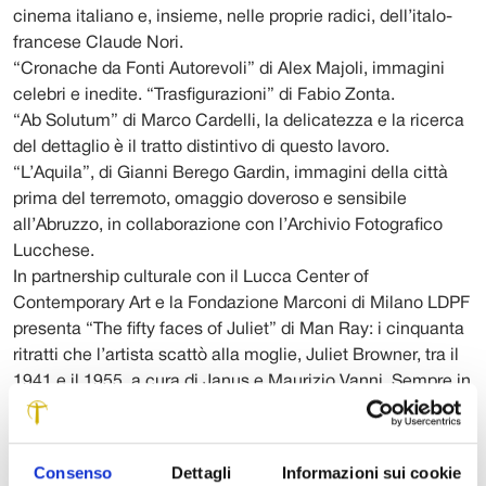
cinema italiano e, insieme, nelle proprie radici, dell’italo-
francese Claude Nori.
“Cronache da Fonti Autorevoli” di Alex Majoli, immagini
celebri e inedite. “Trasfigurazioni” di Fabio Zonta.
“Ab Solutum” di Marco Cardelli, la delicatezza e la ricerca
del dettaglio è il tratto distintivo di questo lavoro.
“L’Aquila”, di Gianni Berego Gardin, immagini della città
prima del terremoto, omaggio doveroso e sensibile
all’Abruzzo, in collaborazione con l’Archivio Fotografico
Lucchese.
In partnership culturale con il Lucca Center of
Contemporary Art e la Fondazione Marconi di Milano LDPF
presenta “The fifty faces of Juliet” di Man Ray: i cinquanta
ritratti che l’artista scattò alla moglie, Juliet Browner, tra il
1941 e il 1955, a cura di Janus e Maurizio Vanni. Sempre in
collaborazione con il LU.C.C.A. “Living the apple” di
Patrizia Dottori.
Consueto l’appuntamento con il “World Press Photo”, il
Consenso
Dettagli
Informazioni sui cookie