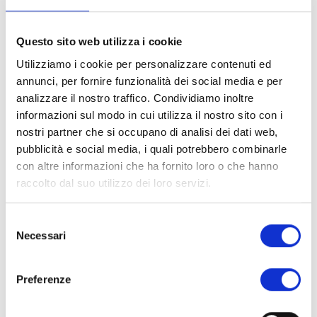
grande concorso di fotogiornalismo. In una delle più
suggestive sedi del Festival, i sotterranei del Baluardo San
Colombano, le 200 fotografie premiate quest’anno dalla
Questo sito web utilizza i cookie
World Press Foundation.
Utilizziamo i cookie per personalizzare contenuti ed
Nel complesso dell’ex Manifattura Tabacchi il LDPF
annunci, per fornire funzionalità dei social media e per
celebra la creatività al ‘femminile’ con le mostre di Nancy
analizzare il nostro traffico. Condividiamo inoltre
Fina e Maïmouna Patrizia Guerresi, le installazioni di
informazioni sul modo in cui utilizza il nostro sito con i
videoarte di Debora Vrizzi, Lucille Vrignaud, e, in anteprima,
nostri partner che si occupano di analisi dei dati web,
il video del progetto vincitore del premio ‘Amilcare
pubblicità e social media, i quali potrebbero combinarle
Ponchielli 2009’ “Umumalaika” di Martina Bacigalupo,
con altre informazioni che ha fornito loro o che hanno
prodotto dal LDPF in collaborazione con il GRIN.
raccolto dal suo utilizzo dei loro servizi.
La mostra di Nancy Fina è una produzione del Festival, in
anteprima assoluta, che rappresenta al meglio la
Selezione
personalità grintosa, fantasiosa, iperbolica dell’artista
Necessari
del
americana che nelle sue fotografie di moda dai colori
consenso
saturi esprime forza creativa e trasgressione.
“Asilo polittico”, di Maïmouna Patrizia Guerresi, è
Preferenze
un’installazione complessa e armoniosa costituita da
diversi lavori fotografici, sculture e video di grande impatto