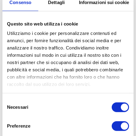
Consenso
Dettagli
Informazioni sui cookie
Il Natale è arrivato con largo anticipo per i ragazzi disabili e
gli operatori della Pecora Nera. In una piacevole serata che
Questo sito web utilizza i cookie
ha visto il Prefetto di Lucca, Giovanna Cagliostro, il
presidente della Fondazione Cassa di Risparmio di Lucca,
Utilizziamo i cookie per personalizzare contenuti ed
Arturo Lattanzi, e alcuni dirigenti, consiglieri e dipendenti
annunci, per fornire funzionalità dei social media e per
dell’ente di San Micheletto ospiti del ristorante di piazza
analizzare il nostro traffico. Condividiamo inoltre
San Francesco è infatti avvenuta la consegna di un
informazioni sul modo in cui utilizza il nostro sito con i
assegno da 25mila euro, devoluti dalla Fondazione alla
nostri partner che si occupano di analisi dei dati web,
cooperativa “Segni particolari nessuno”.
pubblicità e social media, i quali potrebbero combinarle
con altre informazioni che ha fornito loro o che hanno
Un concreto sostegno dunque per una realtà che da anni
raccolto dal suo utilizzo dei loro servizi.
porta avanti questo importante progetto di inclusione
sociale in cui sono impiegati, col supporto di Anffas Lucca,
Selezione
almeno dodici ragazzi con diversi gradi di disabilità e un
Necessari
del
gran numero di volontari, per quello che è ad oggi uno dei
consenso
pochi ristoranti a gestione sociale del centro Italia.
Preferenze
Grandissima la sorpresa e l’emozione dei ragazzi, dei
volontari, dei cuochi e dei dirigenti di Anffas Lucca, che