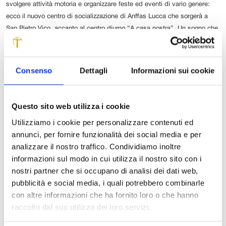
svolgere attività motoria e organizzare feste ed eventi di vario genere:
ecco il nuovo centro di socializzazione di Anffas Lucca che sorgerà a
San Pietro Vico, accanto al centro diurno “A casa nostra”. Un sogno che
diventa realtà per l’associazione che da 50 anni si occupa di ragazzi e
ragazze con intellettiva e relazionale.
Consenso
Dettagli
Informazioni sui cookie
A posare la simbolica prima pietra sono stati il presidente
di Anffas Lucca, Vania Nottoli, e il presidente della
Fondazione Cassa di Risparmio di Lucca, Arturo Lattanzi,
Questo sito web utilizza i cookie
che nel maggio 2013, in occasione dell’inaugurazione del
centro diurno, si era impegnato a trovare i fondi necessari
Utilizziamo i cookie per personalizzare contenuti ed
per il completamento della struttura.
annunci, per fornire funzionalità dei social media e per
analizzare il nostro traffico. Condividiamo inoltre
Il progetto prevede la realizzazione di un fabbricato a un
informazioni sul modo in cui utilizza il nostro sito con i
piano in muratura portante e copertura in legno lamellare a
nostri partner che si occupano di analisi dei dati web,
vista per complessivi 185 mq utili di cui 115mq destinati
pubblicità e social media, i quali potrebbero combinarle
alle attività motorie ed i restanti 70 mq ai locali accessori
con altre informazioni che ha fornito loro o che hanno
come due spogliati (uno per gli utenti e uno per gli
raccolto dal suo utilizzo dei loro servizi.
operatori), due servizi igienici, locali tecnici e ripostigli.