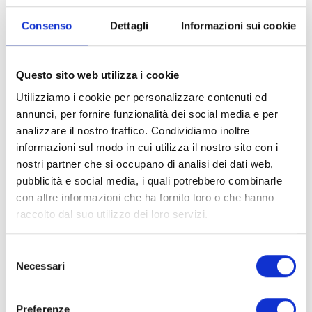
inedito: la Sala dell’affresco del Complesso di San Micheletto, cui si
Consenso
Dettagli
Informazioni sui cookie
accede direttamente da via Elisa sul fianco della Chiesa. Un luogo mai
adoperato prima, al piano terra e di facile accesso.
Questo sito web utilizza i cookie
LE OPERE
Utilizziamo i cookie per personalizzare contenuti ed
annunci, per fornire funzionalità dei social media e per
Si tratta di un vero viaggio attraverso i secoli. Abbiamo infatti tre
analizzare il nostro traffico. Condividiamo inoltre
splendidi ritratti, realizzati da
Girolamo Scaglia
,
Pompeo Batoni
e
Luigi
informazioni sul modo in cui utilizza il nostro sito con i
de Servi
, opere di soggetto religioso come la ‘vivace’
Maria
nostri partner che si occupano di analisi dei dati web,
Maddalena
di
Antonio Franchi
e l’intensa
Giuditta
ancora di Girolamo
pubblicità e social media, i quali potrebbero combinarle
Scaglia, fino alla recentissima acquisizione di due
Cupidi
del Paolini,
con altre informazioni che ha fornito loro o che hanno
nitidi e intriganti. Poi ancora
Stefano Tofanelli
e un’altra opera del De
raccolto dal suo utilizzo dei loro servizi.
Servi, ma soprattutto ci sono loro: i
Santi Levìti
di Vincenzo Civitali, le
due ultime acquisizioni in ordine di tempo, che vanno ad arricchire la
Selezione
già ampia collezione della Fondazione.
Necessari
del
consenso
I ‘CIVITALI’
Preferenze