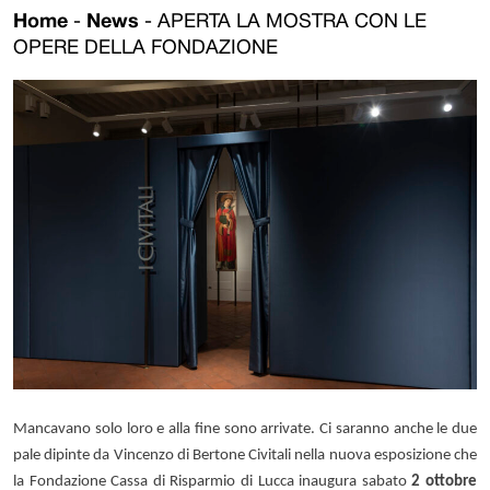
Home
-
News
-
APERTA LA MOSTRA CON LE
OPERE DELLA FONDAZIONE
Mancavano solo loro e alla fine sono arrivate. Ci saranno anche le due
pale dipinte da Vincenzo di Bertone Civitali nella nuova esposizione che
la Fondazione Cassa di Risparmio di Lucca inaugura sabato
2 ottobre