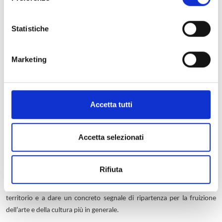
Arrivano da un’asta Sotheby’s di New York le due pale, raffiguranti San
Vincenzo e Santo Stefano, realizzate da
Vincenzo di Bertone Civitali
,
Statistiche
nipote del più famoso
Matteo
, ‘rappresentato’ nella mostra dalla sua
iconica
Madonna del Latte
.
Marketing
Sarebbe più corretto dire che le due opere ‘ritornano’, poiché queste
pale, tempera su tavola, vennero realizzate intorno al 1488 per un
altarolo della Chiesa di San Frediano, poi smembrato. La loro
attribuzione permette di individuare il primo dipinto assegnato con
Accetta tutti
certezza a questo autore e la loro storia, ampiamente illustrata
nell’allestimento dell’esposizione, fornisce l’occasione per raccontare
vicende decisamente interessanti su una delle chiese più antiche di
Accetta selezionati
Lucca.
Collocata a pochi passi di distanza dall’
Angelo Annunciante
esposto
Rifiuta
attualmente nella Chiesa di San Franceschetto, la mostra si propone
come secondo polo di un circuito artistico volto a valorizzare l’arte del
territorio e a dare un concreto segnale di ripartenza per la fruizione
dell’arte e della cultura più in generale.