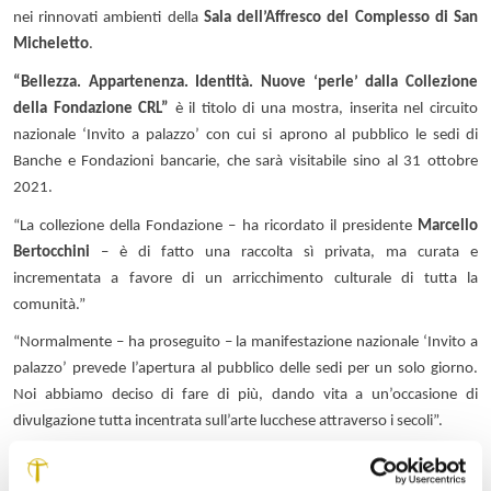
nei rinnovati ambienti della
Sala dell’Affresco del Complesso di San
Micheletto
.
“Bellezza. Appartenenza. Identità. Nuove ‘perle’ dalla Collezione
della Fondazione CRL”
è il titolo di una mostra, inserita nel circuito
nazionale ‘Invito a palazzo’ con cui si aprono al pubblico le sedi di
Banche e Fondazioni bancarie, che sarà visitabile sino al 31 ottobre
2021.
“La collezione della Fondazione – ha ricordato il presidente
Marcello
Bertocchini
– è di fatto una raccolta sì privata, ma curata e
incrementata a favore di un arricchimento culturale di tutta la
comunità.”
“Normalmente – ha proseguito – la manifestazione nazionale ‘Invito a
palazzo’ prevede l’apertura al pubblico delle sedi per un solo giorno.
Noi abbiamo deciso di fare di più, dando vita a un’occasione di
divulgazione tutta incentrata sull’arte lucchese attraverso i secoli”.
La mostra, che presenta solo alcune delle opere di proprietà della
Fondazione, propone una suddivisione tematica in un contesto