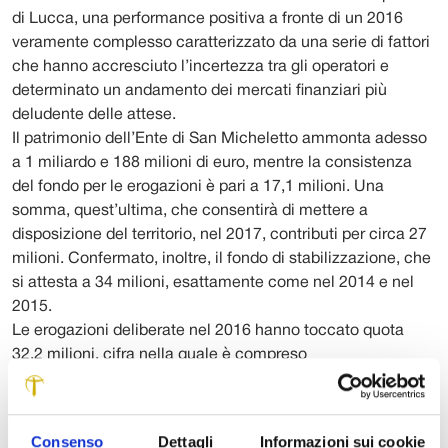
di Lucca, una performance positiva a fronte di un 2016
veramente complesso caratterizzato da una serie di fattori
che hanno accresciuto l’incertezza tra gli operatori e
determinato un andamento dei mercati finanziari più
deludente delle attese.
Il patrimonio dell’Ente di San Micheletto ammonta adesso
a 1 miliardo e 188 milioni di euro, mentre la consistenza
del fondo per le erogazioni è pari a 17,1 milioni. Una
somma, quest’ultima, che consentirà di mettere a
disposizione del territorio, nel 2017, contributi per circa 27
milioni. Confermato, inoltre, il fondo di stabilizzazione, che
si attesta a 34 milioni, esattamente come nel 2014 e nel
2015.
Le erogazioni deliberate nel 2016 hanno toccato quota
32,2 milioni, cifra nella quale è compreso
l’accantonamento per il Fondo per il Volontariato e circa
2,7 milioni di credito d’imposta.
Sta in queste cifre il bilancio consuntivo 2016. Cifre che
Consenso
Dettagli
Informazioni sui cookie