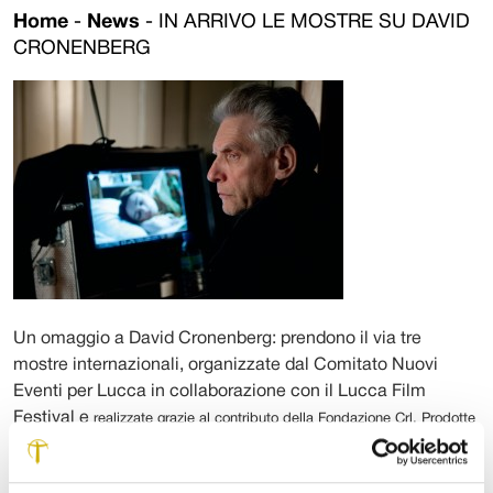
Home
-
News
-
IN ARRIVO LE MOSTRE SU DAVID
CRONENBERG
Un omaggio a David Cronenberg: prendono il via tre
mostre internazionali, organizzate dal Comitato Nuovi
Eventi per Lucca in collaborazione con il Lucca Film
Festival e
realizzate grazie al contributo della Fondazione Crl. P
rodotte
dal Toronto International Film Festival e da Volumina di Torino e allestite
in quattro differenti
location
, le esposizioni sono parte di un articolato