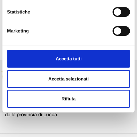
www.nuovieventilucca.it
Statistiche
Condividi su:
Marketing
Accetta tutti
Accetta selezionati
Rifiuta
Realizza, sostiene e dà vita a progetti strategici volti allo
sviluppo e alla crescita sociale, culturale ed economica
della provincia di Lucca.