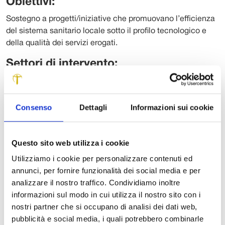
Obiettivi:
Sostegno a progetti/iniziative che promuovano l’efficienza
del sistema sanitario locale sotto il profilo tecnologico e
della qualità dei servizi erogati.
Settori di intervento:
Salute Pubblica, Medicina Preventiva e Riabilitativa
limitatamente ai sottosettori elencati nel Bando
Consenso
Dettagli
Informazioni sui cookie
Destinatari:
Enti pubblici e privati e tutti i soggetti che operano
Questo sito web utilizza i cookie
istituzionalmente all’interno del Sistema Sanitario. Ad
esempio: ASL, Case di cura, Associazioni che operano nel
Utilizziamo i cookie per personalizzare contenuti ed
settore sanitario (Misericordia, Croce Verde, Pubblica
annunci, per fornire funzionalità dei social media e per
Assistenza, ecc.).
analizzare il nostro traffico. Condividiamo inoltre
informazioni sul modo in cui utilizza il nostro sito con i
Come fare:
nostri partner che si occupano di analisi dei dati web,
pubblicità e social media, i quali potrebbero combinarle