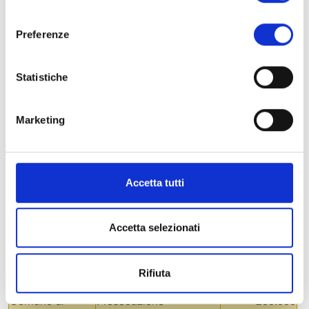
consenso
nelle vicende storiche
dell’area.
Preferenze
Comune di
Riqualificazione
10.000
Gallicano
ambientale dell’area
Statistiche
fluviale l’Aiara che
consente alla
cittadinanza di vivere
Marketing
una zona prima
inaccessibile e
accedere al fiume
Accetta tutti
Serchio.
Comune di
Interventi di recupero
30.000
Massarosa
con opere di ingegneria
Accetta selezionati
naturalistica del sentiero
denominato ‘Buca delle
fate’ in località Piano di
Rifiuta
Mommio.
Comune di
Prosecuzione
200.000