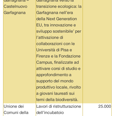
Garfagnana –
Garfagnana verso la
Castelnuovo
transizione ecologica: la
Garfagnana
Garfagnana nell’era
della Next Generation
EU, tra innovazione e
sviluppo sostenibile’ per
l’attivazione di
collaborazioni con le
Università di Pisa e
Firenze e la Fondazione
Campus, finalizzate ad
attivare corsi di studio e
approfondimento a
supporto del mondo
produttivo locale, rivolto
a giovani laureati sui
temi della biodiversità.
Unione dei
Lavori di ristrutturazione
25.000
Comuni della
dell’incubatoio