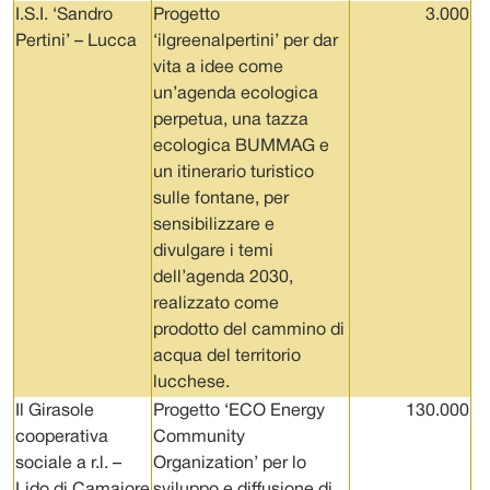
I.S.I. ‘Sandro
Progetto
3.000
Pertini’ – Lucca
‘ilgreenalpertini’ per dar
vita a idee come
un’agenda ecologica
perpetua, una tazza
ecologica BUMMAG e
un itinerario turistico
sulle fontane, per
sensibilizzare e
divulgare i temi
dell’agenda 2030,
realizzato come
prodotto del cammino di
acqua del territorio
lucchese.
Il Girasole
Progetto ‘ECO Energy
130.000
cooperativa
Community
sociale a r.l. –
Organization’ per lo
Lido di Camaiore
sviluppo e diffusione di