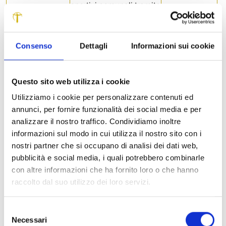
sportivi comunali tramite
una rete di
teleriscaldamento
connessa alla zona
Consenso
Dettagli
Informazioni sui cookie
industriale.
Comune di
Riqualificazione e
90.000
Fabbriche di
rigenerazione urbana di
Questo sito web utilizza i cookie
Vergemoli
un’area produttiva
Utilizziamo i cookie per personalizzare contenuti ed
dismessa per finalità di
annunci, per fornire funzionalità dei social media e per
interesse pubblico e
analizzare il nostro traffico. Condividiamo inoltre
miglioramento della
informazioni sul modo in cui utilizza il nostro sito con i
qualità del decoro
nostri partner che si occupano di analisi dei dati web,
urbano.
pubblicità e social media, i quali potrebbero combinarle
Comune di
Realizzazione del parco
7.000
con altre informazioni che ha fornito loro o che hanno
Fosciandora
tematico naturalistico
raccolto dal suo utilizzo dei loro servizi.
del Rimonio, torrente
principale del territorio
Selezione
che ha rivestito un ruolo
Necessari
del
di grande importanza