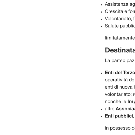
Assistenza agl
Crescita e fo
Volontariato, 
Salute pubblic
limitatamente 
Destinata
La partecipazi
Enti del Terz
operatività de
enti di nuova i
volontariato; 
nonché le
Imp
altre
Associa
Enti pubblici
,
in possesso de