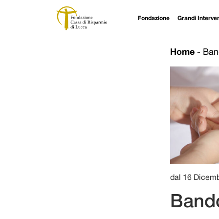
Fondazione
Grandi Interven
Navigazione principale
Vai al contenuto
Home
-
Ban
dal 16 Dicem
Bando