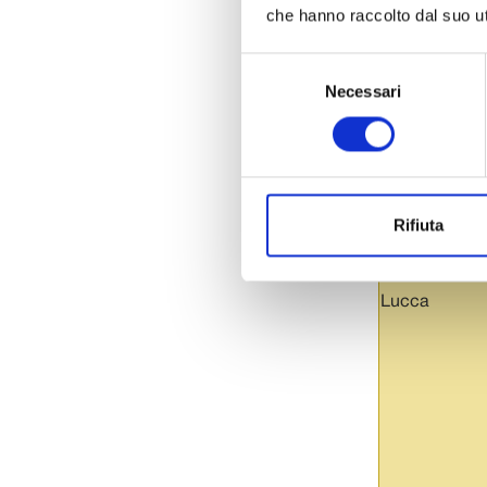
che hanno raccolto dal suo uti
A.N.F.F.A.S. O
Selezione
Lucca
Necessari
del
consenso
Rifiuta
A.N.F.F.A.S. O
Lucca