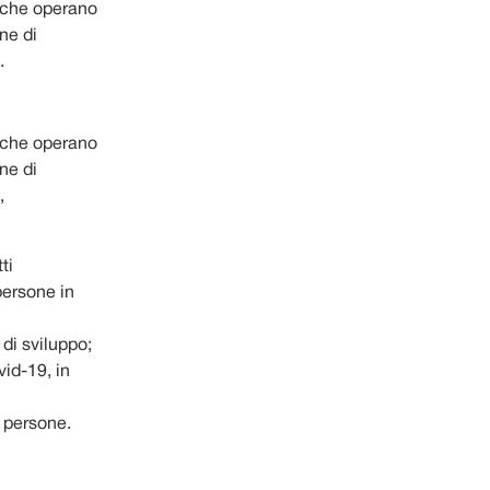
ti che operano
ine di
.
ti che operano
ine di
,
ti
 persone in
 di sviluppo;
id-19, in
e persone.