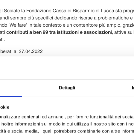
el Sociale la Fondazione Cassa di Risparmio di Lucca sta pro
ndi sempre più specifici dedicando risorse a problematiche e
Bando ‘Welfare’ in tale contesto è un contenitore più ampio, grazi
ati
contributi a ben 99 tra istituzioni e associazioni
, attive sul
ti.
iberati al 27.04.2022
CIARIO
PROGETTO
C
sociazione
Progetto ‘Insieme oltre la sclerosi multipla’ per
osi Multipla –
il sostegno a persone affette da sclerosi
Dettagli
nciale di
multipla che hanno particolarmente sofferto i
disagi dovuti alla pandemia.
ookie
nlus di
Progetto ‘Io socializzo – Palestra di Vita 2022’
che ha l’obiettivo di accogliere in una struttura
nalizzare contenuti ed annunci, per fornire funzionalità dei socia
e in un contesto idoneo le persone con
inoltre informazioni sul modo in cui utilizza il nostro sito con i 
disabilità in età giovanile, in uscita dal
icità e social media, i quali potrebbero combinarle con altre inform