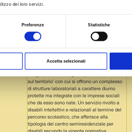
percorso scolastico.
lizzo dei loro servizi.
nlus di
Progetto ‘Vorrei volare in alto, come gli
aquiloni – 2022’ che assicura alle persone
Preferenze
Statistiche
disabili intellettive e relazionali un progetto di
vita con senso compiuto e adeguato,
mettendo a disposizione dei partecipanti una
vera casa in cui vivere, servizi adeguati ai
bisogni ed interventi finalizzati a garantire una
partecipazione più attiva possibile alla vita
Accetta selezionati
reale.
nlus di
‘Progetto Lavoro – ergoterapia e autonomia
sul territorio’ con cui si offrono un complesso
di strutture laboratoriali a carattere diurno
protette ma integrate con le imprese sociali
che da esso sono nate. Un servizio rivolto a
disabili intellettivi e relazionali al termine del
percorso scolastico, che afferisce alla
tipologia del centro semiresidenziale per
disabili secondo la vigente normativa.