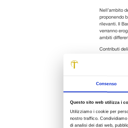
Nell’ambito d
proponendo ba
rilevanti. Il 
verranno erog
ambiti differen
Contributi del
BENEFI
A.I.S.M. – As
Italiana Scler
Consenso
Sezione Provi
Lucca
Questo sito web utilizza i c
A.N.F.F.A.S. O
Lucca
Utilizziamo i cookie per perso
nostro traffico. Condividiamo 
di analisi dei dati web, pubbl