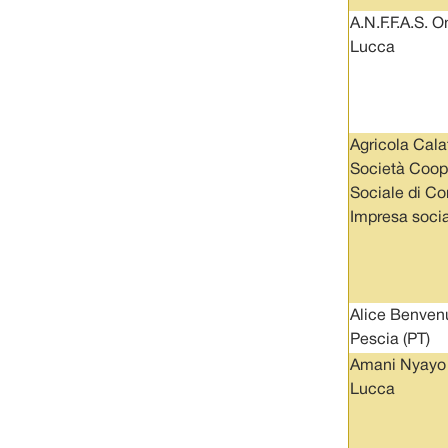
A.N.F.F.A.S. O
Lucca
Agricola Cala
Società Coop
Sociale di Co
Impresa soci
Alice Benven
Pescia (PT)
Amani Nyayo
Lucca