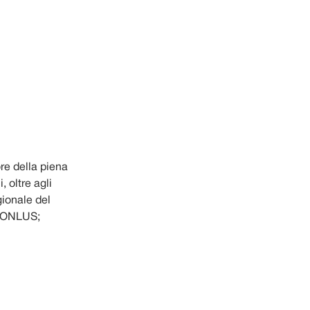
ore della piena
 oltre agli
egionale del
le ONLUS;