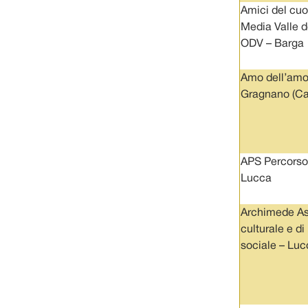
Amici del cuo
Media Valle d
ODV – Barga
Amo dell’amo
Gragnano (Ca
APS Percorso 
Lucca
Archimede As
culturale e d
sociale – Luc