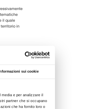
gressivamente
 tematiche
e il quale
 territorio in
ONTRIBUTO
4.000
Informazioni sui cookie
15.000
l media e per analizzare il
nostri partner che si occupano
azioni che ha fornito loro o