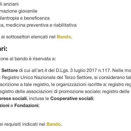
i anziani
rmazione giovanile
filantropia e beneficenza
a, medicina preventiva e riabilitativa
ai sottosettori elencati nel
Bando
.
ri:
one al bando è riservata a:
o Settore
di cui all’art.4 del D.Lgs. 3 luglio 2017 n.117. Nelle m
l Registro Unico Nazionale del Terzo Settore, si considerano tali,
scrizione a tale registro, le organizzazioni iscritte a: registro r
registro delle associazioni di promozione sociale; registro del
rese sociali
, incluse le
Cooperative sociali
;
zioni
e
Fondazioni
;
i requisiti indicati nel
Bando
.