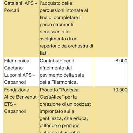
Catalani’ APS –
l’acquisto delle
Porcari
percussioni intonate al
fine di completare il
parco strumenti
necessari allo
svolgimento di un
repertorio da orchestra di
fiati.
Filarmonica
Contributo per il
6.000
Gaetano
rifacimento del
Luporini APS –
pavimento della sala
Capannori
della Filarmonica.
Fondazione
Progetto “Podcast
10.000
Alice Benvenuti
CasaAlice” per la
ETS –
creazione di un podcast
Capannori
improntato sulla
gentilezza, che educa,
diffonde e produce