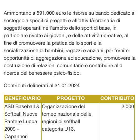
Ammontano a 591.000 euro le risorse su bando dedicato al
sostegno a specifici progetti e all’attività ordinaria di
soggetti operanti nell’ambito dello sport di base, in
particolare rivolto ai giovani, e delle attività ricreative, al
fine di promuovere la pratica dello sport e la
socializzazione di bambini, ragazzi e anziani, per fornire
opportunità di aggregazione ed educazione, promuovere la
costruzione di relazioni comunitarie e contribuire alla
ricerca del benessere psico-fisico.
Contributi deliberati al 31.01.2024
BENEFICIARIO
PROGETTO
CONTRIBUTO
ASD Baseball &
Organizzazione del
2.000
Softball Nuove
torneo nazionale delle
Pantere Lucca
regioni di softball
2009 –
categoria U13.
Capannori