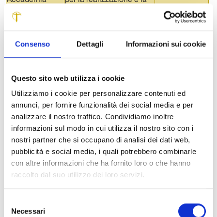
Accademia
per la realizzazione e la
dello spettacolo
documentazione delle
per bambini e
attività connesse ai
ragazzi Gianni
laboratori teatrali e al
Consenso
Dettagli
Informazioni sui cookie
Policardi –
festival Ubuntu.
Camaiore
Associazione
Attività ordinaria
3.000
Questo sito web utilizza i cookie
schermistica
orientata alla promozione
Utilizziamo i cookie per personalizzare contenuti ed
Oreste Puliti –
della disciplina tra i più
annunci, per fornire funzionalità dei social media e per
Lucca
giovani e
analizzare il nostro traffico. Condividiamo inoltre
all’organizzazione di
informazioni sul modo in cui utilizza il nostro sito con i
tornei ed eventi
nostri partner che si occupano di analisi dei dati web,
funzionali a tale finalità.
pubblicità e social media, i quali potrebbero combinarle
Associazione
Attività ordinaria dedicata
35.000
con altre informazioni che ha fornito loro o che hanno
Sportiva
ai più giovani in un
raccolto dal suo utilizzo dei loro servizi.
Dilettantistica
contesto che, grazie alla
Atletica Virtus
recente ristrutturazione
Lucca – Lucca
degli impianti
Selezione
Necessari
accompagna la crescita
del