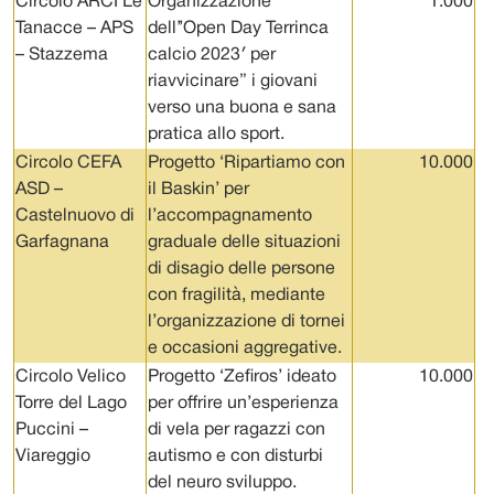
Circolo ARCI Le
Organizzazione
1.000
Tanacce – APS
dell’’Open Day Terrinca
– Stazzema
calcio 2023′ per
riavvicinare” i giovani
verso una buona e sana
pratica allo sport.
Circolo CEFA
Progetto ‘Ripartiamo con
10.000
ASD –
il Baskin’ per
Castelnuovo di
l’accompagnamento
Garfagnana
graduale delle situazioni
di disagio delle persone
con fragilità, mediante
l’organizzazione di tornei
e occasioni aggregative.
Circolo Velico
Progetto ‘Zefiros’ ideato
10.000
Torre del Lago
per offrire un’esperienza
Puccini –
di vela per ragazzi con
Viareggio
autismo e con disturbi
del neuro sviluppo.