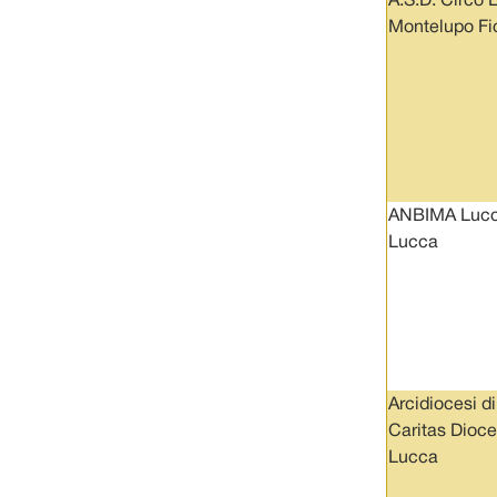
A.S.D. Circo L
Montelupo Fi
ANBIMA Lucc
Lucca
Arcidiocesi d
Caritas Dioc
Lucca