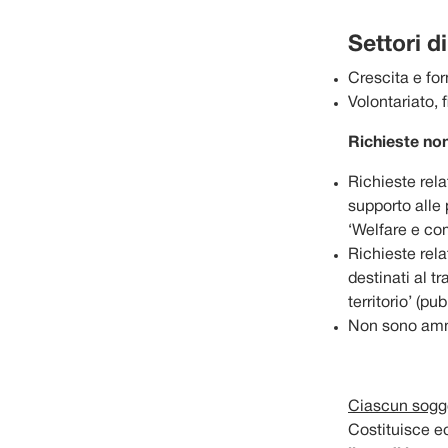
Settori d
Crescita e fo
Volontariato, 
Richieste no
Richieste rel
supporto alle 
‘Welfare e co
Richieste rela
destinati al t
territorio’ (p
Non sono amme
Ciascun sogg
Costituisce ec