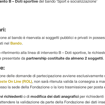
vento B – Doti sportive
del bando ‘Sport e socializzazione’
ri:
one al bando è riservata ai soggetti pubblici e privati in posse
ati nel
Bando
.
riferimento alla linea di intervento B – Doti sportive, le richiest
e presentate da
partnership costituite da almeno 2 soggetti
.
e:
one delle domande di partecipazione avviene esclusivamente 
este On Line (ROL)
, non sarà ritenuta valida la consegna a ma
sso la sede della Fondazione o la loro trasmissione per posta e
vi richiedenti
o di
modifica dei dati anagrafici
per richiedenti g
ttendere la validazione da parte della Fondazione dei dati inseri