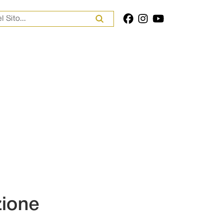
er:
zione