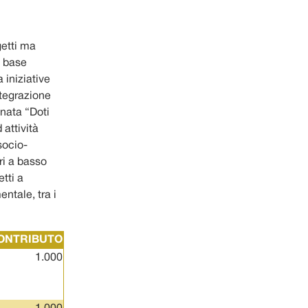
getti ma
i base
 iniziative
ntegrazione
nata “Doti
attività
socio-
ri a basso
tti a
ntale, tra i
ONTRIBUTO
1.000