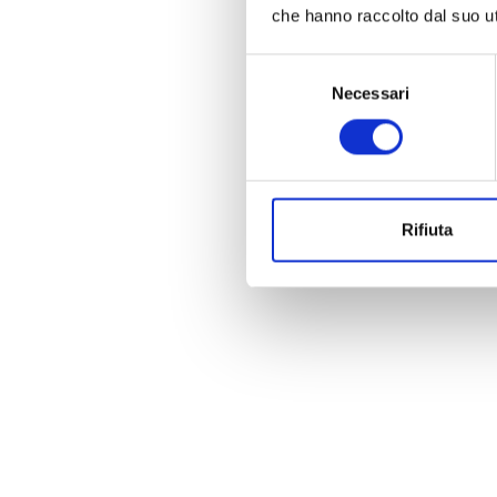
che hanno raccolto dal suo uti
Selezione
Necessari
del
consenso
Rifiuta