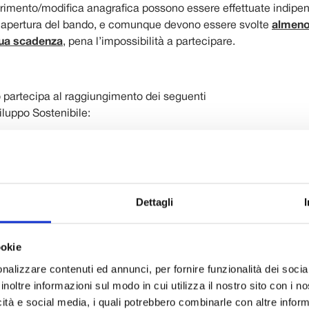
nserimento/modifica anagrafica possono essere effettuate indi
i apertura del bando, e comunque devono essere svolte
almeno 
sua scadenza
, pena l’impossibilità a partecipare.
partecipa al raggiungimento dei seguenti
viluppo Sostenibile:
Dettagli
ookie
nalizzare contenuti ed annunci, per fornire funzionalità dei socia
 GUIDA alla compilazione del nuovo Portale Richieste On Line
inoltre informazioni sul modo in cui utilizza il nostro sito con i 
icità e social media, i quali potrebbero combinarle con altre inform