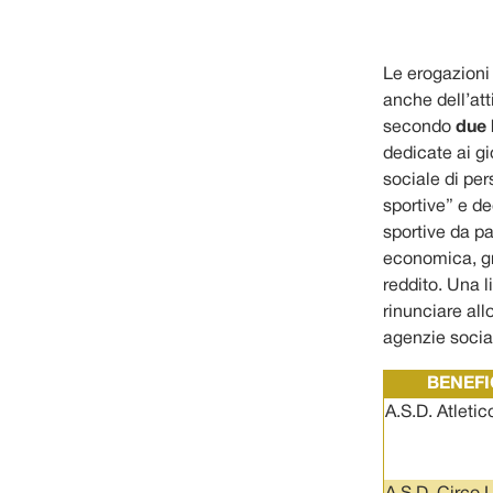
Le erogazioni
anche dell’att
secondo
due 
dedicate ai gi
sociale di per
sportive” e de
sportive da pa
economica, gra
reddito. Una 
rinunciare all
agenzie social
BENEFI
A.S.D. Atletic