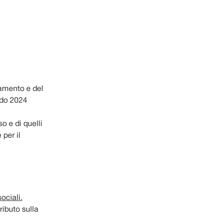
namento e del
ando 2024
o e di quelli
 per il
ociali.
ributo sulla