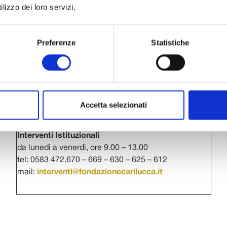
lizzo dei loro servizi.
INFORMAZIONI E CONTATTI
Preferenze
Statistiche
Per assistenza tecnica alla compilazione
della richiesta online
HELP DESK
da lunedì a venerdì, ore 9.00 – 19.00
tel: 800 776414
mail:
assistenzarolfcrlu@strutturainformatica.com
Accetta selezionati
Per chiarimenti sul bando
Interventi Istituzionali
da lunedì a venerdì, ore 9.00 – 13.00
tel: 0583 472.670 – 669 – 630 – 625 – 612
mail:
interventi@fondazionecarilucca.it