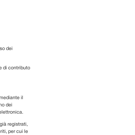
sso dei
e di contributo
mediante il
no dei
lettronica.
ià registrati,
ti, per cui le