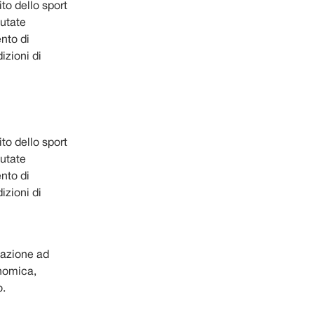
ito dello sport
lutate
ento di
izioni di
ito dello sport
lutate
ento di
izioni di
ipazione ad
onomica,
o.