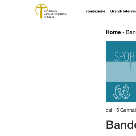
Fondazione
Grandi Interven
Navigazione principale
Vai al contenuto
Home
-
Ban
dal 15 Gennai
Bando