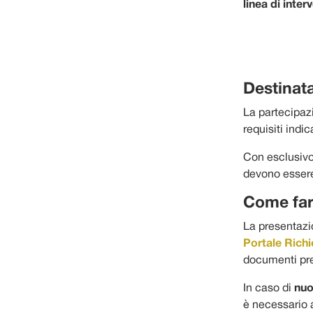
linea di inter
Destinata
La partecipazi
requisiti indic
Con esclusivo 
devono esser
Come far
La presentazi
Portale Richi
documenti pre
In caso di
nuo
è necessario a