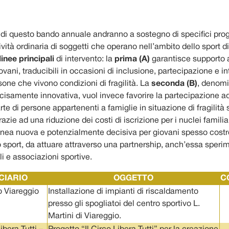
 di questo bando annuale andranno a sostegno di specifici pro
ività ordinaria di soggetti che operano nell’ambito dello sport d
linee principali
di intervento: la
prima (A)
garantisce supporto a
ovani, traducibili in occasioni di inclusione, partecipazione e i
sone che vivono condizioni di fragilità. La
seconda (B)
, denomi
cisamente innovativa, vuol invece favorire la partecipazione ad 
rte di persone appartenenti a famiglie in situazione di fragilità 
zie ad una riduzione dei costi di iscrizione per i nuclei familia
linea nuova e potenzialmente decisiva per giovani spesso costre
o sport, da attuare attraverso una partnership, anch’essa sperime
i e associazioni sportive.
CIARIO
OGGETTO
C
o Viareggio
Installazione di impianti di riscaldamento
presso gli spogliatoi del centro sportivo L.
Martini di Viareggio.