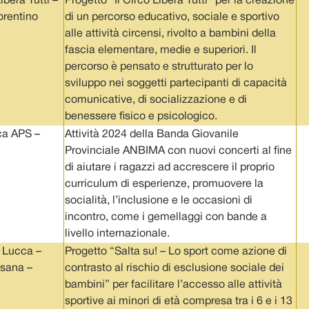
ibera Tutti –
Progetto “Il Circo Libera Tutti” per la creazione
orentino
di un percorso educativo, sociale e sportivo
alle attività circensi, rivolto a bambini della
fascia elementare, medie e superiori. Il
percorso è pensato e strutturato per lo
sviluppo nei soggetti partecipanti di capacità
comunicative, di socializzazione e di
benessere fisico e psicologico.
a APS –
Attività 2024 della Banda Giovanile
Provinciale ANBIMA con nuovi concerti al fine
di aiutare i ragazzi ad accrescere il proprio
curriculum di esperienze, promuovere la
socialità, l’inclusione e le occasioni di
incontro, come i gemellaggi con bande a
livello internazionale.
i Lucca –
Progetto “Salta su! – Lo sport come azione di
esana –
contrasto al rischio di esclusione sociale dei
bambini” per facilitare l’accesso alle attività
sportive ai minori di età compresa tra i 6 e i 13