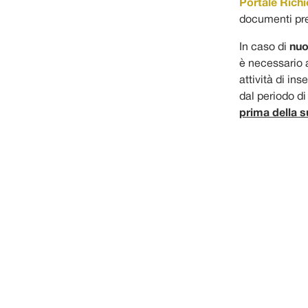
Portale Richi
documenti pre
In caso di
nuo
è necessario a
attività di i
dal periodo d
prima della 