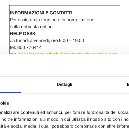
INFORMAZIONI E CONTATTI
Per assistenza tecnica alla compilazione
della richiesta online
HELP DESK
da lunedì a venerdì, ore 9.00 – 19.00
tel: 800 776414
mail:
assistenzarolfcrlu@strutturainformatica.com
Per chiarimenti sul bando
Interventi Istituzionali
da lunedì a venerdì, ore 9.00 – 13.00
Dettagli
tel: 0583 472.670 – 669 – 630 – 625 – 631 – 612
mail:
interventi@fondazionecarilucca.it
ookie
nalizzare contenuti ed annunci, per fornire funzionalità dei socia
inoltre informazioni sul modo in cui utilizza il nostro sito con i 
icità e social media, i quali potrebbero combinarle con altre inform