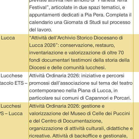
previste attività nell’ambito di “Pianeta Terra
Festival”, articolate in due spazi tematici, e
appuntamenti dedicati a Pia Pera. Completa il
calendario una Giornata di Studi sul processo
del lavoro.
i Lucca
“Attività dell’Archivio Storico Diocesano di
Lucca 2026”: conservazione, restauro,
inventariazione e valorizzazione di oltre 70
fondi documentari testimoni della storia della
Diocesi e delle comunità lucchesi.
 Lucchese
Attività Ordinaria 2026: iniziative e percorsi
tacolo ETS –
promossi dall’associazione sul tema del teatro
contemporaneo nella Piana di Lucca, in
particolare sui comuni di Capannori e Porcari.
 Lucchesi
Attività Ordinaria 2026: gestione e
S – Lucca
valorizzazione del Museo di Celle dei Puccini
e del Centro di Documentazione,
organizzazione di attività culturali, didattiche e
ricreative. Attività di backoffice e gestionale,