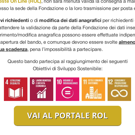
este On Line (ROL)
, non sarà ritenuta valida la consegna a ma
sso la sede della Fondazione o la loro trasmissione per posta e
vi richiedenti
o di
modifica dei dati anagrafici
per richiedenti g
ttendere la validazione da parte della Fondazione dei dati inseri
nserimento/modifica anagrafica possono essere effettuate indi
i apertura del bando, e comunque devono essere svolte
almeno 
sua scadenza
, pena l’impossibilità a partecipare.
Questo bando partecipa al raggiungimento dei seguenti
Obiettivi di Sviluppo Sostenibile: