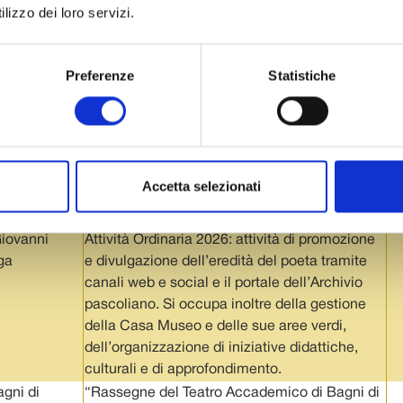
lizzo dei loro servizi.
Preferenze
Statistiche
CIARIO
OGGETTO
C
aolo Cresci
Attività Ordinaria 2026: la Fondazione si
occupa di curare mostre, eventi culturali e
ne italiana –
pubblicazioni. Ha in carico la gestione del
Museo dell’Emigrazione Italiana online, un
Accetta selezionati
Museo dedicato, una biblioteca che ospita
volumi rari e un prestigioso archivio.
iovanni
Attività Ordinaria 2026: attività di promozione
ga
e divulgazione dell’eredità del poeta tramite
canali web e social e il portale dell’Archivio
pascoliano. Si occupa inoltre della gestione
della Casa Museo e delle sue aree verdi,
dell’organizzazione di iniziative didattiche,
culturali e di approfondimento.
gni di
“Rassegne del Teatro Accademico di Bagni di