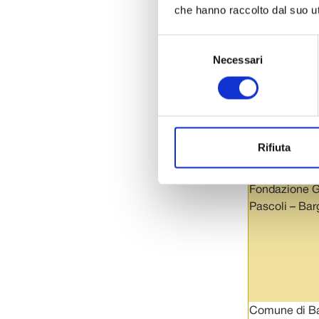
che hanno raccolto dal suo uti
Selezione
Necessari
del
BENEFI
consenso
Fondazione P
per la storia
dell’emigrazio
Lucca
Rifiuta
Fondazione G
Pascoli – Bar
Comune di Ba