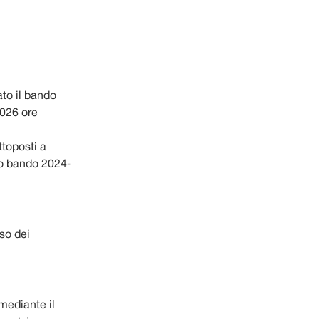
ato il bando
2026 ore
ttoposti a
ico bando 2024-
sso dei
mediante il