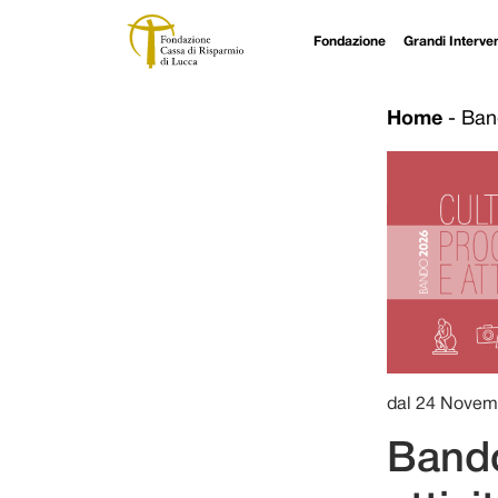
Fondazione
Grandi Interven
Navigazione principale
Vai al contenuto
Home
-
Band
dal 24 Novem
Bando