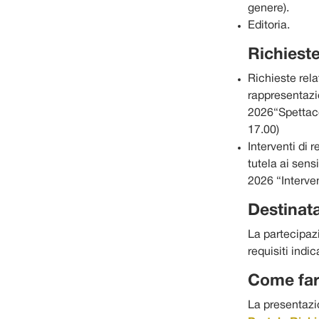
genere).
Editoria.
Richiest
Richieste rela
rappresentazio
2026“Spettaco
17.00)
Interventi di 
tutela ai sens
2026 “Interven
Destinata
La partecipazi
requisiti indic
Come far
La presentazi