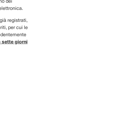
no dei
lettronica.
ià registrati,
ti, per cui le
pendentemente
sette giorni