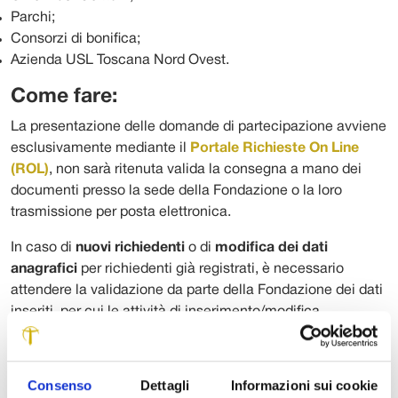
Parchi;
Consorzi di bonifica;
Azienda USL Toscana Nord Ovest.
Come fare:
La presentazione delle domande di partecipazione avviene
esclusivamente mediante il
Portale Richieste On Line
(ROL)
, non sarà ritenuta valida la consegna a mano dei
documenti presso la sede della Fondazione o la loro
trasmissione per posta elettronica.
In caso di
nuovi richiedenti
o di
modifica dei dati
anagrafici
per richiedenti già registrati, è necessario
attendere la validazione da parte della Fondazione dei dati
inseriti, per cui le attività di inserimento/modifica
anagrafica possono essere effettuate indipendentemente
dal periodo di apertura del bando, e comunque devono
essere svolte
almeno sette giorni prima della sua
Consenso
Dettagli
Informazioni sui cookie
scadenza
, pena l’impossibilità a partecipare.