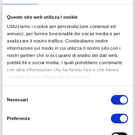
Questo bando partecipa al raggiungimento dei seguenti
Questo sito web utilizza i cookie
Obiettivi di Sviluppo Sostenibile:
Utilizziamo i cookie per personalizzare contenuti ed
annunci, per fornire funzionalità dei social media e per
analizzare il nostro traffico. Condividiamo inoltre
informazioni sul modo in cui utilizza il nostro sito con i
nostri partner che si occupano di analisi dei dati web,
pubblicità e social media, i quali potrebbero combinarle
con altre informazioni che ha fornito loro o che hanno
raccolto dal suo utilizzo dei loro servizi.
Visualizza la GUIDA alla compilazione del nuovo Portale
Richieste On Line
Selezione
Necessari
del
consenso
INFORMAZIONI E CONTATTI
Preferenze
Per assistenza tecnica alla compilazione
della richiesta online