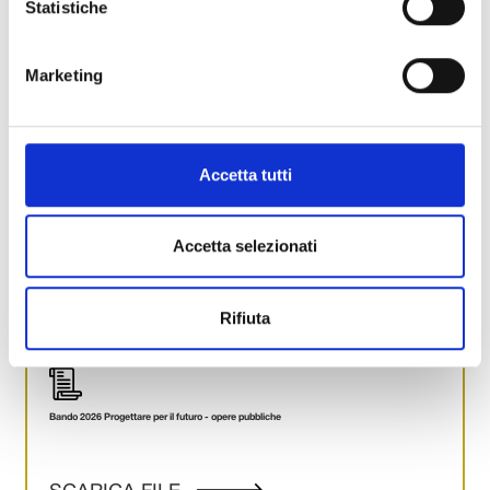
Statistiche
HELP DESK
da lunedì a venerdì, ore 9.00 – 19.00
tel: 800 776414
Marketing
mail:
assistenzarolfcrlu@strutturainformatica.com
Per chiarimenti sul bando
Interventi Istituzionali
Accetta tutti
da lunedì a venerdì, ore 9.00 – 13.00
tel: 0583 472.670 – 669 – 630 – 625 – 612
mail:
interventi@fondazionecarilucca.it
Accetta selezionati
Rifiuta
Bando 2026 Progettare per il futuro - opere pubbliche