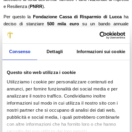
e Resilienza (
PNRR
).
Per questo la
Fondazione Cassa di Risparmio di Lucca
ha
deciso di stanziare
500 mila euro
su un bando annuale
denominato
“Progettazione di Opere pubbliche”
, aperto fino al
21 gennaio 2022
.
Destinatari dell’iniziativa sono gli
enti pubblici della provincia di
Consenso
Dettagli
Informazioni sui cookie
Lucca
, ovvero amministrazione provinciale, comuni, unioni dei
comuni, parchi e consorzi di bonifica, intenzionati a costruire
progettualità coerenti con le missioni previste dal PNRR.
Questo sito web utilizza i cookie
Opere pubbliche, quindi, di notevole rilevanza per le comunità
Utilizziamo i cookie per personalizzare contenuti ed
locali, da realizzare anche attraverso il coordinamento e
annunci, per fornire funzionalità dei social media e per
l’integrazione tra i diversi interventi che saranno proposti, in modo
analizzare il nostro traffico. Condividiamo inoltre
da consentire l’attivazione di collaborazioni tra gli attori locali con
informazioni sul modo in cui utilizza il nostro sito con i
un effetto moltiplicatore dei benefici per il numero maggiore
nostri partner che si occupano di analisi dei dati web,
possibile di cittadini.
pubblicità e social media, i quali potrebbero combinarle
con altre informazioni che ha fornito loro o che hanno
Già in passato la rapidità e serietà nella progettazione si sono
raccolto dal suo utilizzo dei loro servizi.