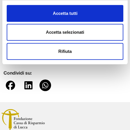
espresso il suo ringraziamento alla generosa benefattrice.
“La donazione – ha detto – si inserisce in un solco che
Accetta tutti
vede già fortemente impegnato l’ente di San Micheletto:
circa un anno fa infatti si è costituita la Fondazione per la
Coesione Sociale, ente strumentale, presieduto dal dottor
Accetta selezionati
Maido Castiglioni, nato per progettare e realizzare
iniziative nei settori dell’assistenza sociale e socio-
Rifiuta
sanitaria e della cooperazione allo sviluppo e alla
solidarietà internazionale.”
Condividi su: