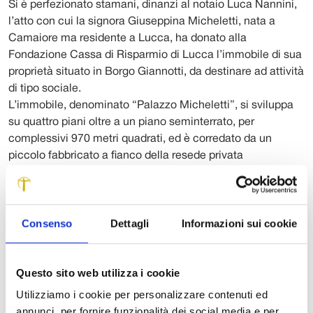
Si è perfezionato stamani, dinanzi al notaio Luca Nannini,
l’atto con cui la signora Giuseppina Micheletti, nata a
Camaiore ma residente a Lucca, ha donato alla
Fondazione Cassa di Risparmio di Lucca l’immobile di sua
proprietà situato in Borgo Giannotti, da destinare ad attività
di tipo sociale.
L’immobile, denominato “Palazzo Micheletti”, si sviluppa
su quattro piani oltre a un piano seminterrato, per
complessivi 970 metri quadrati, ed è corredato da un
piccolo fabbricato a fianco della resede privata
interamente recintata.
Con la donazione della nuda proprietà del palazzo la
signora Giuseppina si è riservata vita natural durante il
Consenso
Dettagli
Informazioni sui cookie
diritto di usufrutto dell’edificio a eccezione del primo piano,
che da subito sarà nella disponibilità della Fondazione.
L’entità e le finalità della donazione sono state illustrate
Questo sito web utilizza i cookie
questa mattina nella sede del Complesso di San
Micheletto nel corso di una conferenza stampa alla quale,
Utilizziamo i cookie per personalizzare contenuti ed
oltre al presidente della Fondazione Marcello Bertocchini e
annunci, per fornire funzionalità dei social media e per