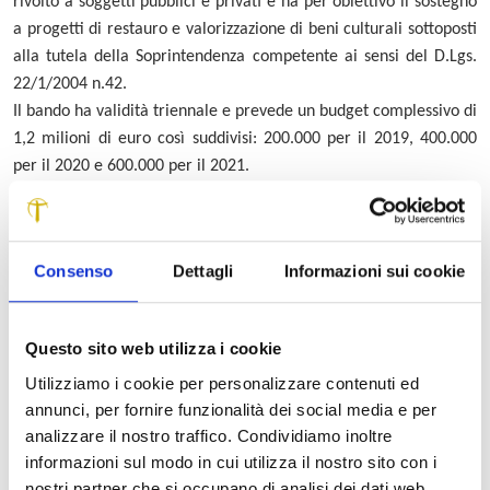
rivolto a soggetti pubblici e privati e ha per obiettivo il sostegno
a progetti di restauro e valorizzazione di beni culturali sottoposti
alla tutela della Soprintendenza competente ai sensi del D.Lgs.
22/1/2004 n.42.
Il bando ha validità triennale e prevede un budget complessivo di
1,2 milioni di euro così suddivisi: 200.000 per il 2019, 400.000
per il 2020 e 600.000 per il 2021.
Si tratta del decimo bando aperto dalla Fondazione CRL durante
il 2019, uno dei due (l’altro è il “Bando Infrastrutture e dotazioni
strumentali”) che nel Documento programmatico figuravano
Consenso
Dettagli
Informazioni sui cookie
come opzionali e per il quali l’Ente di San Micheletto è riuscito a
ottenere le risorse necessarie.
Un bando importante per la tutela e la conservazione delle
Questo sito web utilizza i cookie
evidenze monumentali del territorio che, al di là delle situazioni
Utilizziamo i cookie per personalizzare contenuti ed
emergenziali da sanare, vedrà privilegiare le domande relative a
annunci, per fornire funzionalità dei social media e per
beni e strutture per cui si preveda accessibilità e godibilità da
analizzare il nostro traffico. Condividiamo inoltre
parte del maggior numero di visitatori, ossia la presenza di un
informazioni sul modo in cui utilizza il nostro sito con i
piano di apertura ed esposizione al pubblico, supportato da una
nostri partner che si occupano di analisi dei dati web,