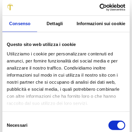
Madonna
: queste sono alcune delle meraviglie conservate nella chiesa
di Santa Maria Assunta a Borsigliana, nel Comune di Piazza al Serchio,
recentemente restaurata col contributo della Fondazione Crl.
Consenso
Dettagli
Informazioni sui cookie
E poi ancora l’
Altare della Madonna del Rosario
con un
delicato ciborio, il fonte battesimale, il trittico
cinquecentesco nella controfacciata e, sulla destra
Questo sito web utilizza i cookie
entrando, una particolarissima statua in legno dipinto della
Utilizziamo i cookie per personalizzare contenuti ed
Madonna Addolorata
del XIX secolo, vestita con stoffe
annunci, per fornire funzionalità dei social media e per
ottocentesche.
analizzare il nostro traffico. Condividiamo inoltre
informazioni sul modo in cui utilizza il nostro sito con i
Un prezioso scrigno dunque che ha conosciuto
nostri partner che si occupano di analisi dei dati web,
un’accurata campagna di restauro, coordinata dalla
pubblicità e social media, i quali potrebbero combinarle
dottoressa Antonia d’Aniello della Soprintendenza alle
con altre informazioni che ha fornito loro o che hanno
Belle Arti, con l’imprescindibile contributo della
raccolto dal suo utilizzo dei loro servizi.
Fondazione Cassa di Risparmio di Lucca.
Questo piccolo ma antichissimo paese collocato a 5
Selezione
chilometri da Piazza al Serchio, sulla strada per Sillano,
Necessari
del
vede dunque recuperato il proprio gioiello, un edificio che