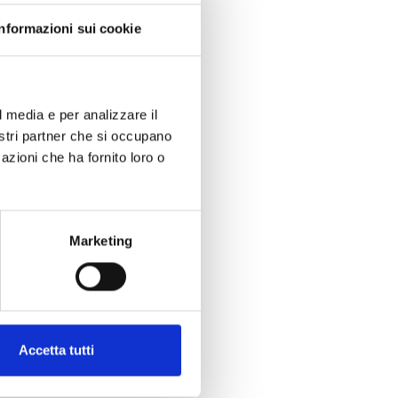
Informazioni sui cookie
a di San Francesco,
ro, con il sostegno
l media e per analizzare il
ri, direttore della
nostri partner che si occupano
ttimana Santa alla
azioni che ha fornito loro o
rano, proposto con
e vicende del Sacro
Marketing
le Creature con il
i fiati.
 gran finale con la
Accetta tutti
ione per soli, coro
prime esperienze ha