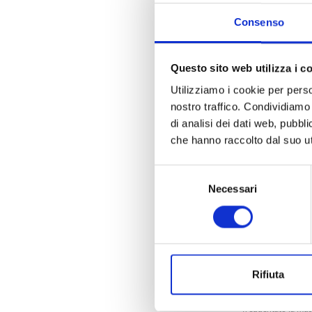
Consenso
Un pomeriggio tra 
con il tradizional
Questo sito web utilizza i c
della Fondazione C
Utilizziamo i cookie per perso
È un programma ric
nostro traffico. Condividiamo 
Filarmonica, per 
di analisi dei dati web, pubbl
Domenica delle Pa
che hanno raccolto dal suo uti
Il concerto si ap
Selezione
l’arrangiamento di
Necessari
del
Graal.
consenso
Nella cornice del
“Canticum” di Franc
È un poema sinfoni
Rifiuta
“Messa di gloria” 
e orchestra in cui
frequentato la mus