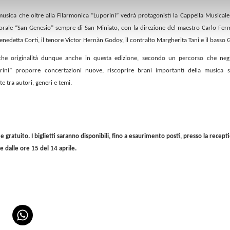
sica che oltre alla Filarmonica “Luporini” vedrà protagonisti la Cappella Musicale 
orale “San Genesio” sempre di San Miniato, con la direzione del maestro Carlo Fer
 Benedetta Corti, il tenore Victor Hernàn Godoy, il contralto Margherita Tani e il basso 
he originalità dunque anche in questa edizione, secondo un percorso che negl
rini” proporre concertazioni nuove, riscoprire brani importanti della musica 
e tra autori, generi e temi.
 e gratuito. I biglietti saranno disponibili, fino a esaurimento posti, presso la recept
e dalle ore 15 del 14 aprile.