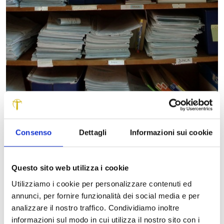
È di complessivi 100mila euro il contributo per l’acquisto di
libri scolastici e di altri sussidi all’attività didattica che la
Consenso
Dettagli
Informazioni sui cookie
Provincia, grazie all’assegnazione ottenuta dalla
Fondazione Cassa di Risparmio di Lucca, ha stanziato a
favore delle famiglie meno abbienti del territorio.
Questo sito web utilizza i cookie
Per supportare le necessità di questi nuclei familiari e
Utilizziamo i cookie per personalizzare contenuti ed
garantire comunque il diritto allo studio dei ragazzi in età
annunci, per fornire funzionalità dei social media e per
scolare, i due enti hanno suddiviso il contributo in due
analizzare il nostro traffico. Condividiamo inoltre
parti. La prima, di 30mila euro, sarà destinata al progetto
informazioni sul modo in cui utilizza il nostro sito con i
Banca del Libro, che prevede il comodato gratuito dei testi