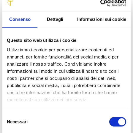
Consenso
Dettagli
Informazioni sui cookie
Un convegno IMT a quasi 40 anni dalla legge Basaglia, per raccontare
come in Italia il dibattito sulla chiusura degli ospedali psichiatrici non si
sia mai sopito e anzi diventi attuale soprattutto in questi tempi in cui
Questo sito web utilizza i cookie
l’Italia si avvia a chiudere anche gli ospedali psichiatrici giudiziari.
Utilizziamo i cookie per personalizzare contenuti ed
È in questo contesto che Imt Alti Studi Lucca e Fondazione
annunci, per fornire funzionalità dei social media e per
Tobino hanno organizzato il convegno “Libertà personale,
analizzare il nostro traffico. Condividiamo inoltre
cura e responsabilità professionale dello psichiatra”, nella
informazioni sul modo in cui utilizza il nostro sito con i
cappella Guinigi del Complesso di San Francesco.
nostri partner che si occupano di analisi dei dati web,
pubblicità e social media, i quali potrebbero combinarle
Analizzati gli effetti della legge Basaglia da diverse
con altre informazioni che ha fornito loro o che hanno
prospettive, clinica, etica e giudiziaria, per una giornata di
raccolto dal suo utilizzo dei loro servizi.
studi cui hanno preso parte Pietro Pietrini (psichiatra,
direttore di Imt e presidente della Fondazione Tobino),
Selezione
Umberto Quiriconi (presidente dell’Ordine dei Medici di
Necessari
del
Lucca), Gilberto Corbellini (docente di storia della
consenso
Medicina e Bioetica a Roma), Alberto Di Martino (docente