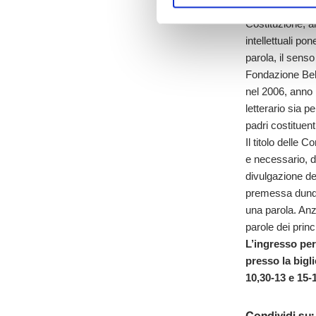
letterario. Nas
Costituzione, a
intellettuali po
parola, il senso
Fondazione Bello
nel 2006, anno 
letterario sia p
padri costituent
Il titolo delle
e necessario, d
divulgazione dei
premessa dunque
una parola. Anzi
parole dei princ
L’ingresso per 
presso la bigli
10,30-13 e 15-