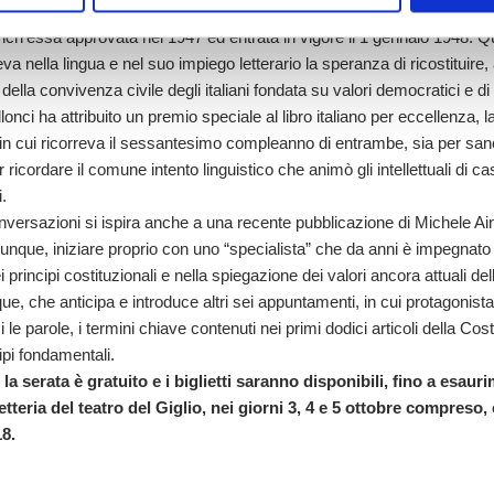
ce così la prima edizione del Premio Strega, esattamente in contempo
nch’essa approvata nel 1947 ed entrata in vigore il 1 gennaio 1948. Q
neva nella lingua e nel suo impiego letterario la speranza di ricostituire,
 della convivenza civile degli italiani fondata su valori democratici e di 
nci ha attribuito un premio speciale al libro italiano per eccellenza, l
in cui ricorreva il sessantesimo compleanno di entrambe, sia per sanc
er ricordare il comune intento linguistico che animò gli intellettuali di ca
i.
 Conversazioni si ispira anche a una recente pubblicazione di Michele A
unque, iniziare proprio con uno “specialista” che da anni è impegnato 
 principi costituzionali e nella spiegazione dei valori ancora attuali de
, che anticipa e introduce altri sei appuntamenti, in cui protagonista
 le parole, i termini chiave contenuti nei primi dodici articoli della Cost
ipi fondamentali.
la serata è gratuito e i biglietti saranno disponibili, fino a esaur
etteria del teatro del Giglio, nei giorni 3, 4 e 5 ottobre compreso,
18.