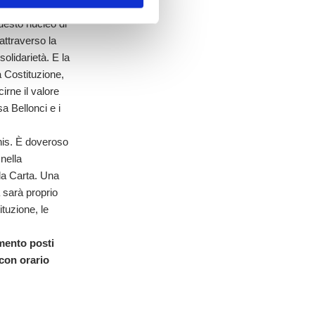
ranea con la
uesto nucleo di
 attraverso la
solidarietà. E la
a Costituzione,
irne il valore
sa Bellonci e i
inis. È doveroso
nella
lla Carta. Una
 sarà proprio
ituzione, le
imento posti
 con orario