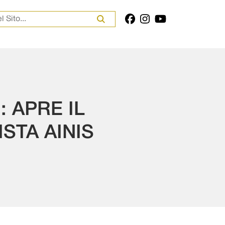
er:
 APRE IL
STA AINIS