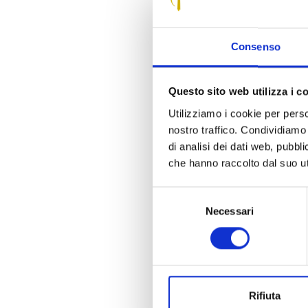
Consenso
Questo sito web utilizza i c
Utilizziamo i cookie per perso
nostro traffico. Condividiamo 
di analisi dei dati web, pubbl
che hanno raccolto dal suo uti
Selezione
Sarà Michele Ain
Necessari
del
alle 21, la qui
consenso
Fondazione Cass
L’idea di quest
due fatti impor
della Costituent
Rifiuta
scrittori, artist