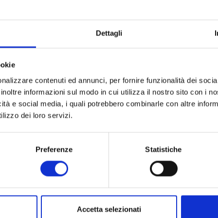
Dettagli
ookie
nalizzare contenuti ed annunci, per fornire funzionalità dei socia
inoltre informazioni sul modo in cui utilizza il nostro sito con i 
icità e social media, i quali potrebbero combinarle con altre inform
lizzo dei loro servizi.
is, uno dei più noti costituzionalisti italiani, a inaugurare a Lucca, ve
Preferenze
Statistiche
nta edizione delle Conversazioni in San Francesco, ideate e promosse 
a di Risparmio di Lucca, dal titolo Le parole della Costituzione. 70 
a nuovo ciclo di incontri, che si svolgeranno nella chiesa di San Franc
tanti della nostra storia del secondo Novecento. Quasi contemporanea
e, intorno a Maria e Goffredo Bellonci cominciarono a riunirsi, tra il 19
Accetta selezionati
i, registi giornalisti e industriali, con il dichiarato intento di creare un n