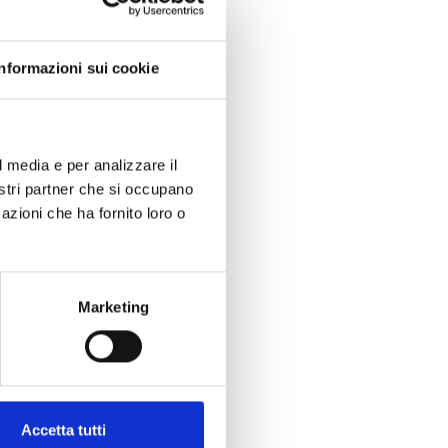
Informazioni sui cookie
l media e per analizzare il
nostri partner che si occupano
azioni che ha fornito loro o
nerdì (5 ottobre)
Marketing
dalla
anni dopo.
esco, parte da
mente ai lavori
44 e il 1946,
Accetta tutti
uovo premio