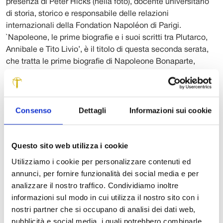
presenza di Peter Hicks (nella foto), docente universitario
di storia, storico e responsabile delle relazioni
internazionali della Fondation Napoléon di Parigi.
`Napoleone, le prime biografie e i suoi scritti tra Plutarco,
Annibale e Tito Livio’, è il titolo di questa seconda serata,
che tratta le prime biografie di Napoleone Bonaparte,
uscite prima del 1810 in Gran Bretagna, in inglese e latino,
ancora molto poco studiate. Pubblicate in un paese
nemico, questi testi furono considerati di parte senza
neppure essere consultati.
Consenso
Dettagli
Informazioni sui cookie
Poco considerati sono anche gli scritti composti
dall’Imperatore a Sant’Elena, perché sospettati di essere
Questo sito web utilizza i cookie
troppo autobiografici e poco oggettivi. Ma proprio in questi
Utilizziamo i cookie per personalizzare contenuti ed
scritti rivelano la sua passione per le vite parallele di
annunci, per fornire funzionalità dei social media e per
Plutarco, la sua conoscenza profonda di `Ab urbe condita’
analizzare il nostro traffico. Condividiamo inoltre
di Tito Livio, la sua ammirazione per Annibale, questo
informazioni sul modo in cui utilizza il nostro sito con i
generale cartaginese così brillante e vittorioso a neppure
nostri partner che si occupano di analisi dei dati web,
ventisei anni. Gli incontri proseguono anche domani sera,
pubblicità e social media, i quali potrebbero combinarle