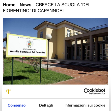
Home
-
News
-
CRESCE LA SCUOLA ‘DEL
FIORENTINO’ DI CAPANNORI
Al via i lavori di ampliamento della scuola primaria “Amalia Bertolucci
Del Fiorentino” di Capannori. Sono terminati in questi giorni, infatti, gli
Consenso
Dettagli
Informazioni sui cookie
scavi per l’indagine archeologica preliminare ai lavori veri e propri,