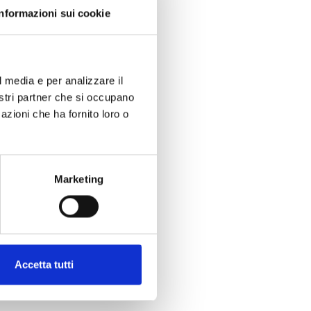
Informazioni sui cookie
l media e per analizzare il
ano un mazzo
nostri partner che si occupano
lvestri, appena
azioni che ha fornito loro o
e passo verso
fatto da
t di Lovanio,
ven, per
Marketing
con una
nizzazione
rrelatori i
 tavolo, in
Accetta tutti
oni e il
 Looy.