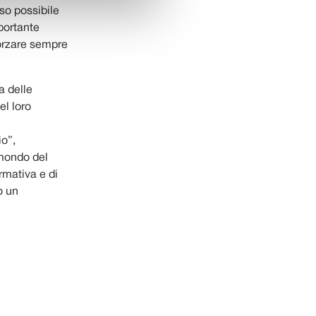
eso possibile
portante
forzare sempre
a delle
el loro
io”,
 mondo del
rmativa e di
o un