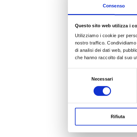
Consenso
Questo sito web utilizza i c
Utilizziamo i cookie per perso
Una foto rico
nostro traffico. Condividiamo 
di fiori e la 
di analisi dei dati web, pubbl
addottoratasi 
che hanno raccolto dal suo uti
lo sviluppo del
apripista a un
Selezione
che prevede l’
Necessari
del
studenti che 
consenso
particolare at
industriale e 
L’accordo è sta
professori Ma
Rifiuta
qualità di firm
coordinatore 