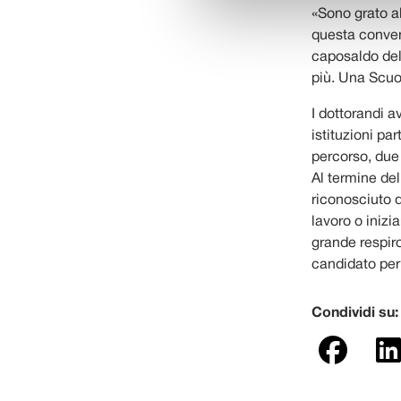
«Sono grato al
questa conven
caposaldo del
più. Una Scuo
I dottorandi a
istituzioni par
percorso, due 
Al termine del
riconosciuto d
lavoro o inizi
grande respir
candidato pe
Condividi su: