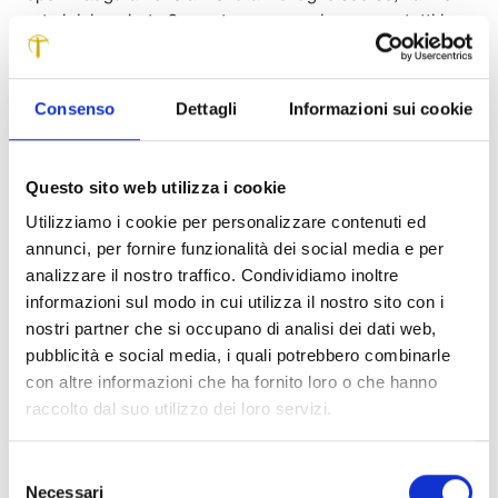
avuto inizio sabato 3 agosto e proseguiranno per tutti i
week end fino al 29 settembre (ad esclusione del 24 e 25
agosto), le visite guidate del complesso conventuale di
San Francesco con un doppio orario: dalle 18.30 alle 20 e
Consenso
Dettagli
Informazioni sui cookie
dalle 21 alle 22.30.
Le visite guidate, promosse dalla Fondazione Cassa di
Questo sito web utilizza i cookie
Risparmio di Lucca, sono gratuite e aperte a tutta la
Utilizziamo i cookie per personalizzare contenuti ed
cittadinanza e ai turisti, i quali possono prenotarsi
annunci, per fornire funzionalità dei social media e per
recandosi di persona presso l’ufficio di Piazzale Verdi di
analizzare il nostro traffico. Condividiamo inoltre
Itinera (Vecchia Porta San Donato). Qui, gli interessati
informazioni sul modo in cui utilizza il nostro sito con i
dovranno lasciare i propri dati, compreso un numero
nostri partner che si occupano di analisi dei dati web,
telefonico.
pubblicità e social media, i quali potrebbero combinarle
I gruppi saranno formati al massimo da 20 persone e per
con altre informazioni che ha fornito loro o che hanno
motivi di tipo organizzativo non verranno fatte “liste
raccolto dal suo utilizzo dei loro servizi.
d’attesa” né si prenderanno in anticipo prenotazioni per le
settimane successive. Ogni settimana, dunque, le persone
interessate a visitare il San Francesco, devono prenotarsi
Selezione
Necessari
per il sabato o la domenica relativi a quella settimana.
del