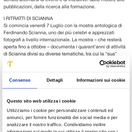
serrato alternarsi di eventi e di iniziative: dalle mostre alle
pubblicazioni, dalla ricerca alla formazione.
I RITRATTI DI SCIANNA
Si comincia venerdì 7 Luglio con la mostra antologica di
Ferdinando Scianna, uno dei più celebri e apprezzati
fotografi a livello internazionale. La mostra – che resterà
aperta fino a ottobre – documenta i quarant’anni di attività
di Scianna divisi su diverse tematiche, tra cui la “sua”
Sicilia, il mondo dei bambini, gli amici e i maestri fotografi
e i ritratti femminili, da Monica Bellucci a Ornella Muti, da
Lea padovani alla top-model degli anni Ottanta, Marpessa.
Consenso
Dettagli
Informazioni sui cookie
“La mostra – spiega il professor Fagone – prosegue nella
linea di particolare attenzione verso la grande fotografia
d’autore e si affianca a quelle già dedicate a Man Ray e a
Questo sito web utilizza i cookie
Gianni Berengo Gardin, che sono state confortate dal
Utilizziamo i cookie per personalizzare contenuti ed
gradimento e da un grande successo di pubblico”. La
annunci, per fornire funzionalità dei social media e per
mostra, curata dallo stesso direttore della Fondazione, sarà
analizzare il nostro traffico. Condividiamo inoltre
presentata in catalogo da testi di Vittorio Fagone e di
informazioni sul modo in cui utilizza il nostro sito con i