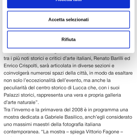
ARTE IN ITALIA 1955-1975
“Il periodo tra la primavera e l’estate 2007 – ricorda il
Accetta selezionati
presidente Giovanni Cattani – sarà contrassegnato dalla
grande mostra Arte in Italia 1955-1975, che costituisce la
prosecuzione di quelle realizzate da Ragghianti (1915-
Rifiuta
1935) e da Pier Carlo Santini (1935-1955). L’esposizione,
curata dal professor Fagone con la collaborazione di due
tra i più noti storici e critici d’arte italiani, Renato Barilli ed
Enrico Crispolti, sarà articolata in diverse sezioni e
coinvolgerà numerosi spazi della città, in modo da esaltare
non solo l’eccezionalità dell’evento, ma anche la
peculiarità del centro storico di Lucca che, con i suoi
Palazzi storici, rappresenta una vera e propria galleria
d’arte naturale”.
Tra l’inverno e la primavera del 2008 è in programma una
mostra dedicata a Gabriele Basilico, anch’egli considerato
uno massimi maestri della fotografia italiana
contemporanea. “La mostra – spiega Vittorio Fagone –