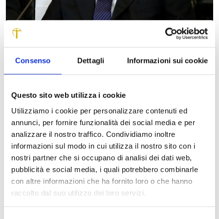
Consenso
Dettagli
Informazioni sui cookie
Questo sito web utilizza i cookie
Utilizziamo i cookie per personalizzare contenuti ed
Anche quest’anno la Fondazione Cassa di Risparmio di
annunci, per fornire funzionalità dei social media e per
Lucca ripropone, in collaborazione con l’Amministrazione
analizzare il nostro traffico. Condividiamo inoltre
Provinciale, l’iniziativa dei buoni-libro per il rimborso totale
informazioni sul modo in cui utilizza il nostro sito con i
o parziale dell’acquisto dei testi scolastici. Per l’anno
nostri partner che si occupano di analisi dei dati web,
scolastico 2009/2010, la Fondazione ha messo a
pubblicità e social media, i quali potrebbero combinarle
disposizione 200 mila euro per le famiglie di studenti
con altre informazioni che ha fornito loro o che hanno
residenti nella Provincia di Lucca che frequentano la
raccolto dal suo utilizzo dei loro servizi.
scuola secondaria di 1° o 2° grado, sia statale che
paritaria, con indicatore economico equivalente (ISEE)