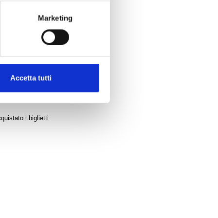
Marketing
 in occasione del
 dieci anni dalla
Accetta tutti
l’intera somma al
volge ricerche su
istato i biglietti