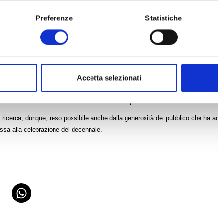
Preferenze
Statistiche
ila euro la cifra raccolta dalla Fondazione Cassa di Risparmio di Lucca
colo
Elio canta Jannacci
che si è tenuto lo scorso 30 giugno per celebrare i
omplesso di San Francesco.
Accetta selezionati
 infatti posto in essere tutte le procedure necessarie alla donazione del
roscienze Pediatriche dell’Istituto Neurologico Carlo Besta di Milano, che s
e con Disabilità Intellettiva e Disturbi dello Spettro Autistico”.
a ricerca, dunque, reso possibile anche dalla generosità del pubblico che ha acqu
ssa alla celebrazione del decennale.