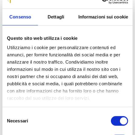
inaugurata la nuova struttura residenziale per il “Dopo di noi” a
Massarosa. A tagliare il nastro il sindaco di Massarosa Alberto
Consenso
Dettagli
Informazioni sui cookie
Coluccini, l’assessore al sociale del Comune Michela Morgantini,
il presidente della Fondazione Cassa di Risparmio di Lucca
Marcello Bertocchini, il consigliere della Fondazione per la
Questo sito web utilizza i cookie
Coesione Sociale Tiziano Pieretti, il direttore dei Servizi Sociali
Utilizziamo i cookie per personalizzare contenuti ed
dell’Azienda Usl Toscana Nord Ovest Laura Brizzi e il direttore di
annunci, per fornire funzionalità dei social media e per
Zona Distretto Versilia Alessandro Campani.
analizzare il nostro traffico. Condividiamo inoltre
informazioni sul modo in cui utilizza il nostro sito con i
Soddisfazione è stata espressa dai rappresentanti intervenuti i
nostri partner che si occupano di analisi dei dati web,
quali hanno sottolineato la rilevanza del progetto, frutto di un
pubblicità e social media, i quali potrebbero combinarle
accurato processo di programmazione, che rientra nel piano di
con altre informazioni che ha fornito loro o che hanno
interventi e servizi per l’assistenza alle persone con disabilità
raccolto dal suo utilizzo dei loro servizi.
grave prive del sostegno familiare.
E’ una delle azioni previste dall’attuazione della Legge
Selezione
Necessari
nazionale sul Dopo di noi e dalla conseguente
del
deliberazione della Regione Toscana che ha individuato
consenso
come soggetto capofila l’Azienda ASL Toscana Nord Ovest