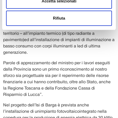
Accetta selezionati
L’edificio è stato concepito per essere un immobile a
basso consumo realizzato attraverso i più avanzati criteri
di ecosostenibilità, di bioedilizia e di risparmio energetico.
Rifiuta
Particolare attenzione è stata prestata – come del resto in
altre scuole recuperate adeguate dalla Provincia sul
territorio – all’impianto termico (di tipo radiante a
pavimento)ed all’installazione di impianti di illuminazione a
basso consumo con corpi illuminanti a led di ultima
generazione.
Parole di apprezzamento del ministro per i lavori eseguiti
dalla Provincia sono un primo riconoscimento al nostro
sforzo sia progettuale sia per il reperimento delle risorse
finanziarie a cui hanno contribuito, oltre allo Stato, anche
la Regione Toscana e della Fondazione Cassa di
Risparmio di Lucca”.
Nel progetto dell’Isi di Barga è prevista anche
l’installazione di unimpianto fotovoltaicointegrato nella