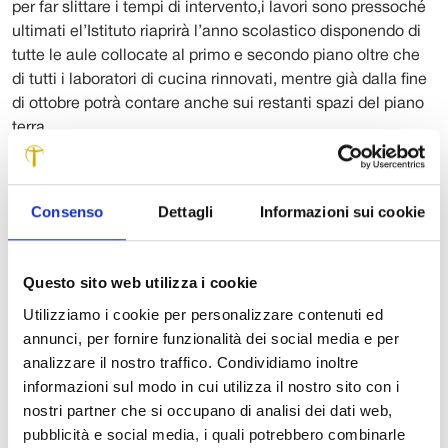
per far slittare i tempi di intervento,i lavori sono pressoché
ultimati el’Istituto riaprirà l’anno scolastico disponendo di
tutte le aule collocate al primo e secondo piano oltre che
di tutti i laboratori di cucina rinnovati, mentre già dalla fine
di ottobre potrà contare anche sui restanti spazi del piano
terra.
Nei mesi scorsi la Provincia di Lucca (competente
sull’edificio che è di proprietà del Comune di Barga) ha
Consenso
Dettagli
Informazioni sui cookie
concluso l’intervento di ristrutturazione dei laboratori di
cucinadove sono attualmente in corso i lavori di
allestimento sia del grande laboratorio di pasticceria, sia
Questo sito web utilizza i cookie
del nuovo laboratorio “modello master chef” e soprattutto
ha ultimato i lavori di costruzione della palazzina in
Utilizziamo i cookie per personalizzare contenuti ed
ampliamento (blocco D) dove hanno trovato sistemazione
annunci, per fornire funzionalità dei social media e per
una grande sala da pranzo (divisibile in due locali) e sette
analizzare il nostro traffico. Condividiamo inoltre
aule di didattica. Non mancano i locali per nuovi spogliatoi
informazioni sul modo in cui utilizza il nostro sito con i
e servizi igienici, aree di lavaggio alimenti e di
nostri partner che si occupano di analisi dei dati web,
sistemazione stoviglie.
pubblicità e social media, i quali potrebbero combinarle