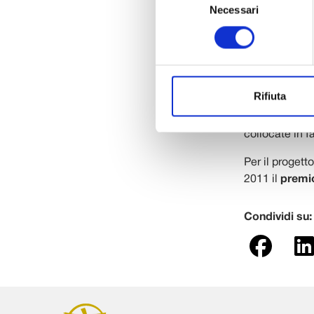
intervento che
Necessari
del
messi a dispo
consenso
Il progetto di 
stato sviluppa
europeo Med e
Rifiuta
stesso per le 
che rappresen
collocate in 
Per il proget
2011 il
premio
Condividi su: