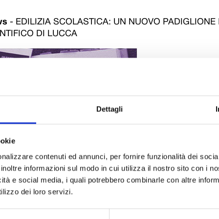
ws
-
EDILIZIA SCOLASTICA: UN NUOVO PADIGLIONE 
NTIFICO DI LUCCA
Dettagli
ookie
nalizzare contenuti ed annunci, per fornire funzionalità dei socia
a didattica, due laboratori linguistici, altrettanti di fisica e due
inoltre informazioni sul modo in cui utilizza il nostro sito con i 
i. È iniziato bene il 2012 per gli studenti e gli insegnanti del Li
icità e social media, i quali potrebbero combinarle con altre inform
 di Lucca, ai quali, al rientro dalle vacanze di Natale, il preside
lizzo dei loro servizi.
efano Baccelli, e il presidente della Fondazione Cassa di Rispa
i, hanno consegnato i locali ristrutturati del “
padiglione nuovo