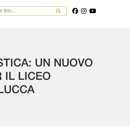
er:
STICA: UN NUOVO
 IL LICEO
 LUCCA