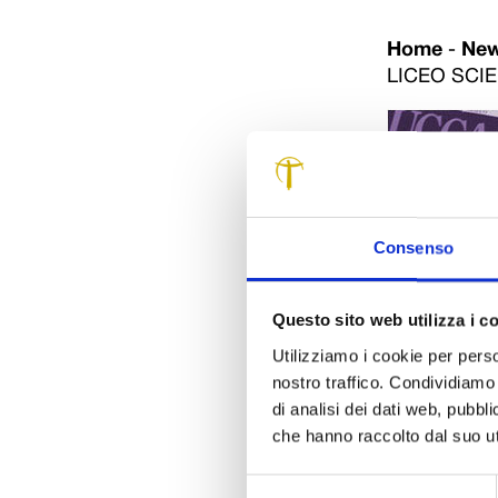
Home
-
Ne
LICEO SCIE
Consenso
Questo sito web utilizza i c
Utilizziamo i cookie per perso
Nove aule per l
nostro traffico. Condividiamo 
servizi igienic
di analisi dei dati web, pubbl
“A. Vallisneri”
che hanno raccolto dal suo uti
Provincia, St
Arturo Lattanz
Selezione