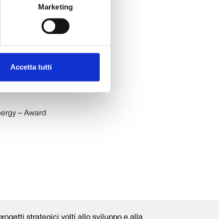
uro, di cui 2
Marketing
di Lucca è
 programma
progetto
Accetta tutti
to” passivo,
lare in quelle
energy – Award
rogetti strategici volti allo sviluppo e alla