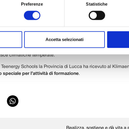
 ha richiesto un investimento complessivo di oltre 3 milioni di e
Preferenze
Statistiche
sizione dalla Fondazione Cassa di Risparmio di Lucca.
ristrutturazione del padiglione del liceo scientifico “Vallisneri” 
to nell’ambito del progetto
Teenergy Schools
, finanziato dal
 presentato come esempio di “buona pratica” nell’ambito del 
Accetta selezionati
strategie adottate riguardo alla ventilazione e al “raffrescamen
tano una problematica molto rilevante nelle scuole e in partico
fasce climatiche temperate.
to Teenergy Schools la Provincia di Lucca ha ricevuto al Klima
 speciale per l’attività di formazione
.
Realizza, sostiene e dà vita a p