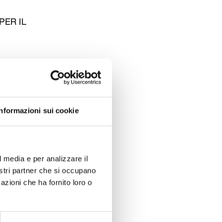
PER IL
Informazioni sui cookie
l media e per analizzare il
 gruppi di
nostri partner che si occupano
ceo Scientifico
azioni che ha fornito loro o
nte della
rmio di Lucca,
”. Un