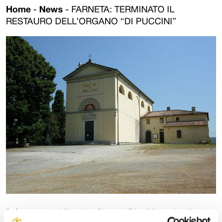
Home
-
News
-
FARNETA: TERMINATO IL
RESTAURO DELL’ORGANO “DI PUCCINI”
Sarà un concerto dell’organista Gianpaolo Prina, il 3 gennaio, a far