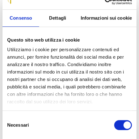
risuonare le prime note dell’organo della chiesa di San Lorenzo in
Farneta, dopo IL necessario restauro finanziato dalla Fondazione Crl.
Consenso
Dettagli
Informazioni sui cookie
Un’importante recupero fortemente voluto
dall’associazione «Domenico di Lorenzo» per restituire alla
piccola chiesa questo splendido strumento,
Questo sito web utilizza i cookie
commissionato nel 1867 all’organaro viareggino Odoardo
Utilizziamo i cookie per personalizzare contenuti ed
Landucci e poi completato dal figlio Raffaele nel 1869.
annunci, per fornire funzionalità dei social media e per
L’organo, la cui tastiera fu “solcata” anche dalle mani del
analizzare il nostro traffico. Condividiamo inoltre
giovane Giacomo Puccini, come testimonia la sua firma
informazioni sul modo in cui utilizza il nostro sito con i
autografa sulla cassa datata 24-25 dicembre 1879, è
nostri partner che si occupano di analisi dei dati web,
particolarmente ricco di sonorità orchestrali e di effetti
pubblicità e social media, i quali potrebbero combinarle
timbrici bandistici, a genuina testimonianza del gusto di
con altre informazioni che ha fornito loro o che hanno
un’epoca in cui la tradizione operistica influenzava
raccolto dal suo utilizzo dei loro servizi.
pesantemente anche la musica d’organo.
Selezione
Il restauro è stato realizzato dall’organaro Glauco Ghilardi
Necessari
del
e finanziato dalla parrocchia di Farneta con il contributo
consenso
della Fondazione Cassa di Risparmio di Lucca e della