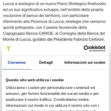
Lucca a sostegno di un nuovo Piano Strategico finalizzato
ad un suo significativo sviluppo, nell’ambito della propria
vocazione di banca del territorio, con particolare
riferimento alla Provincia di Lucca; strategie che verranno
quindi sottoposte, con il parere favorevole della
Capogruppo Banca CARIGE, al Consiglio della Banca del
Monte di Lucca, guidato dal Presidente Fabrizio Cerbioni.
“Banca Carige, insieme alle Fondazioni CR Lucca e BML,
ha deciso questa operazione per rafforzare l’economia
lucchese, sostenendo le famiglie e le attività produttive, in
Consenso
Dettagli
Informazioni sui cookie
questo momento di crisi – sottolinea il Presidente di Banca
Carige, Giovanni Berneschi – In provincia di Lucca si sono
create le condizioni per avere una banca che, essendo
Questo sito web utilizza i cookie
gestita da lucchesi, meglio saprà affrontare e soddisfare le
Utilizziamo i cookie per personalizzare contenuti ed
esigenze del territorio”.
annunci, per fornire funzionalità dei social media e per
analizzare il nostro traffico. Condividiamo inoltre
“Trovo estremamente utile e significativo – afferma il
informazioni sul modo in cui utilizza il nostro sito con i
Presidente della Fondazione Cassa di Risparmio di Lucca,