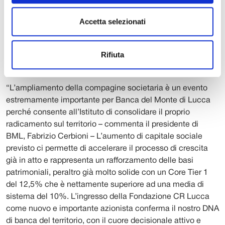
Monte di Lucca ha sempre garantito alla Banca. La
territorialità è, specie in momento come questo, elemento
Accetta selezionati
di distinzione, consistendo soprattutto nella circostanza
che gli utili della Banca (almeno il 40% di essi, ma non
Rifiuta
solo) tornano al territorio, a soddisfare i bisogni delle
comunità locali”.
“L’ampliamento della compagine societaria è un evento
estremamente importante per Banca del Monte di Lucca
perché consente all’Istituto di consolidare il proprio
radicamento sul territorio – commenta il presidente di
BML, Fabrizio Cerbioni – L’aumento di capitale sociale
previsto ci permette di accelerare il processo di crescita
già in atto e rappresenta un rafforzamento delle basi
patrimoniali, peraltro già molto solide con un Core Tier 1
del 12,5% che è nettamente superiore ad una media di
sistema del 10%. L’ingresso della Fondazione CR Lucca
come nuovo e importante azionista conferma il nostro DNA
di banca del territorio, con il cuore decisionale attivo e