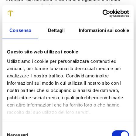
accantonato per il rafforzamento patrimoniale dell’ente e
per consentire di conoscere l’entità dei contributi in
anticipo rispetto al passato, col vantaggio di avere la
certezza dei fondi disponibili.
Consenso
Dettagli
Informazioni sui cookie
“Anche nel 2014, dunque – ha ricordato il Presidente – la Fondazione è
stata in grado di muovere una massa finanziaria di notevole entità.
Questo sito web utilizza i cookie
Investimenti ed erogazioni in grado di alimentare una progettualità ampia
Utilizziamo i cookie per personalizzare contenuti ed
e diversificata che ha trovato la sua sintesi ottimale negli ambiti
annunci, per fornire funzionalità dei social media e per
strategici verso cui la Fondazione ha prevalentemente orientato le
analizzare il nostro traffico. Condividiamo inoltre
scuola
istruzione
proprie risorse: la
, intendendo con essa anche l’
e
informazioni sul modo in cui utilizza il nostro sito con i
alta formazione
beni culturali
welfare
l’
, i
e il
.
nostri partner che si occupano di analisi dei dati web,
“Quello del sostegno al sistema scolastico provinciale è
pubblicità e social media, i quali potrebbero combinarle
dunque uno dei punti qualificanti dell’azione svolta dalla
con altre informazioni che ha fornito loro o che hanno
Fondazione. Il 2014 ha visto il consolidarsi della presenza
raccolto dal suo utilizzo dei loro servizi.
di IMT a Lucca, nel Campus realizzato dalla Fondazione
all’interno del complesso conventuale di San Francesco.
Selezione
Opera che ha riconsegnato alla zona est della città un
Necessari