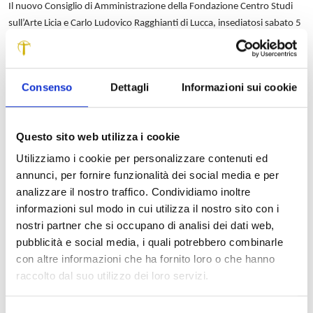
Il nuovo Consiglio di Amministrazione della Fondazione Centro Studi
sull’Arte Licia e Carlo Ludovico Ragghianti di Lucca, insediatosi sabato 5
maggio, all’unanimità ha eletto presidente Alberto Fontana e
riconfermato vice-presidente Rosetta Ragghianti, figlia dei due grandi
studiosi cui è intitolata la Fondazione. Gli altri membri del Consiglio
Consenso
Dettagli
Informazioni sui cookie
sono Vittorio Armani, Aldo Colonetti, Umberto Sereni e Alessandra
Trabucchi. Nominati anche i nuovi componenti del Comitato
scientifico, che sono, oltre al direttore Bolpagni, Annamaria Ducci,
Questo sito web utilizza i cookie
Mauro Lovi, Alessandro Romanini e Alberto Salvadori (da Statuto, altri
tre membri potranno essere cooptati su proposta del Comitato
Utilizziamo i cookie per personalizzare contenuti ed
stesso).
annunci, per fornire funzionalità dei social media e per
Alberto Fontana, nato a Lucca nel 1956, fa parte del Consiglio di
analizzare il nostro traffico. Condividiamo inoltre
Amministrazione della Fondazione Cassa di Risparmio di Lucca. Ha
informazioni sul modo in cui utilizza il nostro sito con i
studiato Scienze Politiche all’Università di Pisa, per poi proseguire la
nostri partner che si occupano di analisi dei dati web,
sua formazione manageriale alla Boston University e alla New York
pubblicità e social media, i quali potrebbero combinarle
University. È stato presidente del Gruppo SALOV dal 2003 al 2015.
con altre informazioni che ha fornito loro o che hanno
Il nuovo Consiglio di Amministrazione della Fondazione Ragghianti,
raccolto dal suo utilizzo dei loro servizi.
all’unanimità e convintamente, ha confermato la propria fiducia al
direttore Paolo Bolpagni, apprezzando l’intensa opera da lui svolta a