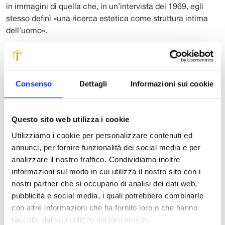
in immagini di quella che, in un’intervista del 1969, egli
stesso definì «una ricerca estetica come struttura intima
dell’uomo».
La rilevanza internazionale della produzione di Mario Nigro
ha suscitato, per l’attualità della sua visione creativa, un
crescente interesse del sistema dell’arte nelle sue varie
Consenso
Dettagli
Informazioni sui cookie
componenti, dalle istituzioni al collezionismo, in
particolare nel corso dell’ultimo decennio.
Culmine e fulcro del centenario è la grande retrospettiva
Questo sito web utilizza i cookie
prevista in autunno nella sede espositiva della Fondazione
Utilizziamo i cookie per personalizzare contenuti ed
Ragghianti di Lucca, che proseguirà nella primavera-
annunci, per fornire funzionalità dei social media e per
estate del 2018 alla Fondazione Ghisla Art Collection di
analizzare il nostro traffico. Condividiamo inoltre
Locarno, in Svizzera.
informazioni sul modo in cui utilizza il nostro sito con i
L’obiettivo della mostra è di ripercorrere l’intero percorso
nostri partner che si occupano di analisi dei dati web,
creativo dell’artista attraverso i suoi capolavori e principali
pubblicità e social media, i quali potrebbero combinarle
momenti di svolta, presentati in dialogo con autori del
con altre informazioni che ha fornito loro o che hanno
contesto internazionale quali Max Bill, François Morellet,
raccolto dal suo utilizzo dei loro servizi.