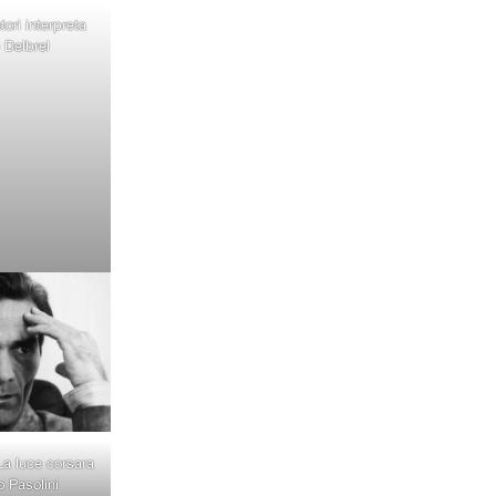
tori interpreta
 Delbrel
 La luce corsara
o Pasolini