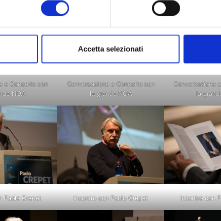
Accetta selezionati
e e Concerto con
Conversazione e Concerto con
Conversazione e
ande NOA
la grande NOA
la gran
n Paolo Crepet
Incontro con Paolo Crepet
Incontro con 