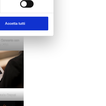
Accetta tutti
 Concerto con
de NOA
Paolo Crepet