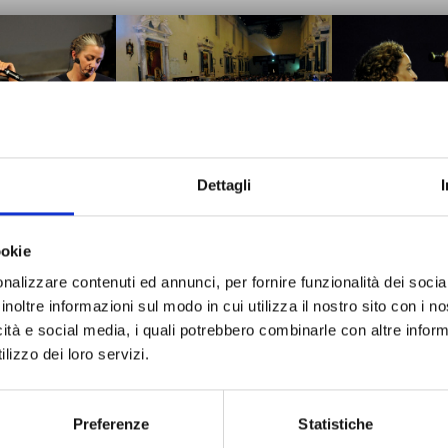
Dettagli
e e Concerto con
Conversazione e Concerto con
Conversazione e
ande NOA
la grande NOA
la gran
ookie
nalizzare contenuti ed annunci, per fornire funzionalità dei socia
inoltre informazioni sul modo in cui utilizza il nostro sito con i 
icità e social media, i quali potrebbero combinarle con altre inform
lizzo dei loro servizi.
e e Concerto con
Conversazione e Concerto con
Conversazione e
Preferenze
Statistiche
ande NOA
la grande NOA
la gran