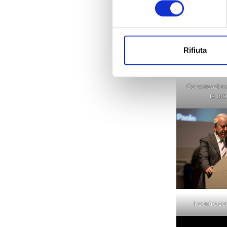
consenso
Rifiuta
Conversazion
la gr
Incontro co