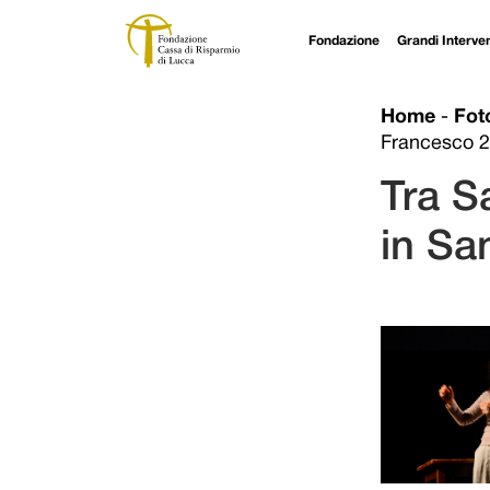
Fondazione
Grandi Interven
Navigazione principale
Vai al contenuto
Home
-
Fot
Francesco 
Tra S
in Sa