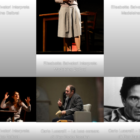
vatori interpreta
Elisabetta Salva
ne Delbrel
Madeleine
Elisabetta Salvatori interpreta
Madeleine Delbrel
Carlo Lucarelli –
vatori interpreta
Carlo Lucarelli – La luce corsara
di Pier Paol
ne Delbrel
di Pier Paolo Pasolini