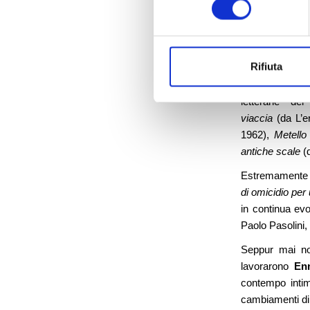
L’evento, nat
Cinema di Lu
in sala un film
“comfort zone”.
Rifiuta
Il regista è inf
letterarie de
viaccia
(da L’er
1962),
Metello
antiche scale
(d
Estremamente a
di omicidio per
in continua ev
Paolo Pasolini,
Seppur mai nom
lavorarono
En
contempo intimo
cambiamenti di c