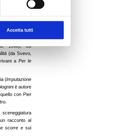
 il
Circolo del
one CRL
, riporta
sua più naturale
Accetta tutti
rmo celebri opere
ati, 1960),
La
lità
(da Svevo,
rrivare a
Per le
a (
Imputazione
lognini è autore
quello con Pier
tro.
i sceneggiatura
 un racconto al
che scorre e sui