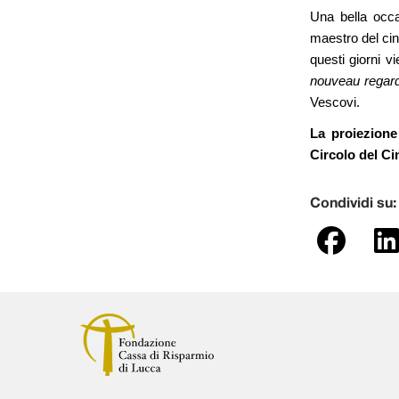
Una bella occa
maestro del cin
questi giorni v
nouveau regard. 
Vescovi.
La proiezion
Circolo del C
Condividi su: