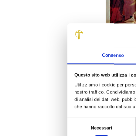
Consenso
In una Lucca di
Questo sito web utilizza i c
quattro amici in
Utilizziamo i cookie per perso
giovedì
1 dice
nostro traffico. Condividiamo 
regista, il pist
di analisi dei dati web, pubbl
che hanno raccolto dal suo uti
La pellicola, da
la miglior scen
Selezione
di una generic
Necessari
del
semplice ricono
consenso