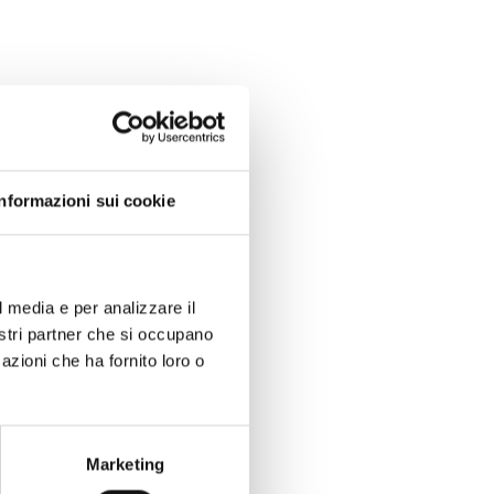
Informazioni sui cookie
cello. Ecco i
raordinariamente
l media e per analizzare il
ascita del
nostri partner che si occupano
azioni che ha fornito loro o
nno il premio per
 gruppo di amici
uale sarà molto
Marketing