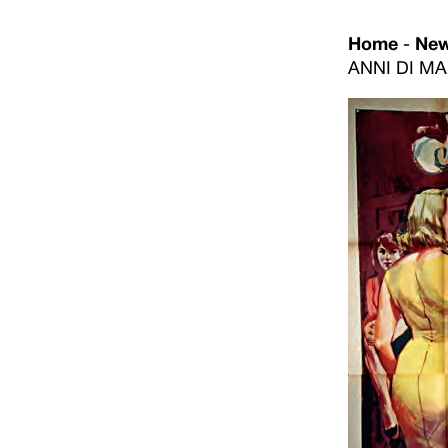
Home
-
Ne
ANNI DI M