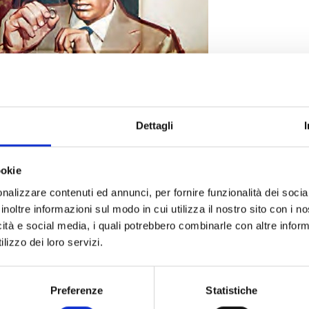
Dettagli
 fine anni Cinquanta incontriamo Antonio, Ettore, Franco, Giulio e Mar
ookie
separabili protagonisti del film
Giovani mariti
che verrà proiettato st
nalizzare contenuti ed annunci, per fornire funzionalità dei socia
mbre al Cinema Centrale
, alle ore 21, per celebrare i 100 anni dalla n
inoltre informazioni sul modo in cui utilizza il nostro sito con i 
oiese
Mauro Bolognini
.
icità e social media, i quali potrebbero combinarle con altre inform
lizzo dei loro servizi.
tata 1958, che si aggiudicò tra l’altro al Festival di Cannes di quell’a
eggiatura, è un ritratto malinconico dell’evoluzione dei rapporti tra un
a – e mai specificata – città della provincia italiana, ma nella q
Preferenze
Statistiche
scere gli scorci di Lucca.