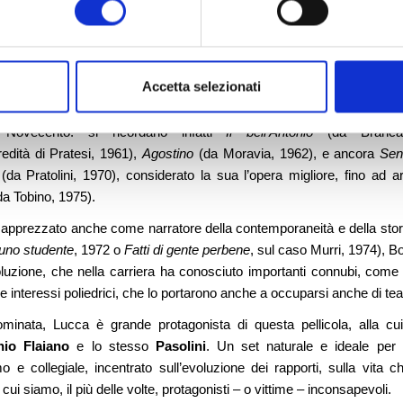
o da un’idea del Professor
Umberto Sereni
in collaborazione con
cca
, e realizzato da
Lucca Film Festival
col sostegno della
Fondazi
 decisamente singolare, in cui Bolognini si avventura al di fuori della 
Accetta selezionati
atti per lo più ricordato per aver ‘tradotto’ abilmente sul grande sche
l Novecento: si ricordano infatti
Il bell’Antonio
(da Branc
edità di Pratesi, 1961),
Agostino
(da Moravia, 1962), e ancora
Seni
(da Pratolini, 1970), considerato la sua l’opera migliore, fino ad a
a Tobino, 1975).
pprezzato anche come narratore della contemporaneità e della stori
 uno studente
, 1972 o
Fatti di gente perbene
, sul caso Murri, 1974), Bo
oluzione, che nella carriera ha conosciuto importanti connubi, come 
 e interessi poliedrici, che lo portarono anche a occuparsi anche di tea
inata, Lucca è grande protagonista di questa pellicola, alla cu
nio Flaiano
e lo stesso
Pasolini
. Un set naturale e ideale per
 e collegiale, incentrato sull’evoluzione dei rapporti, sulla vita 
ui siamo, il più delle volte, protagonisti – o vittime – inconsapevoli.