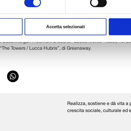
n incontro a ingresso libero nell’auditorium San Micheletto, il
matografico “Lucca Mortis”. L’iniziativa è organizzata da Lea-
rtis con Lucca Film Festival e rientra nel programma del works
Accetta selezionati
tenendo al Convictus con 15 creativi. Sei giorni con il regista
asi di lavoro che porteranno alla realizzazione del film, che nel 
io OscarMorgan Freeman. L’idea di “Lucca Mortis” nasce nel 
 “The Towers / Lucca Hubris”, di Greenaway.
Realizza, sostiene e dà vita a p
crescita sociale, culturale ed