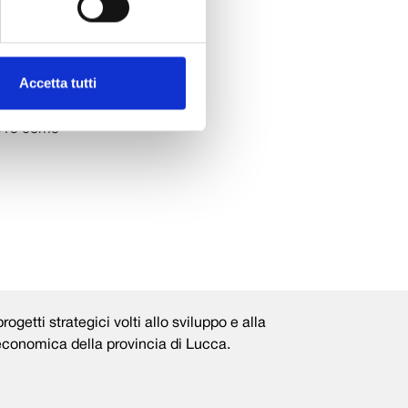
 suo nuovo
 Lucca
hop che
Accetta tutti
 per studiare
cast vedrà
2013 come
rogetti strategici volti allo sviluppo e alla
 economica della provincia di Lucca.