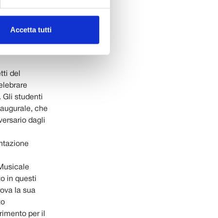
era di molti
ione il Liceo
ni rombanti”,
Accetta tutti
 e docenti,
la, in un
tti del
celebrare
 Gli studenti
naugurale, che
ersario dagli
entazione
 Musicale
o in questi
rova la sua
to
rimento per il