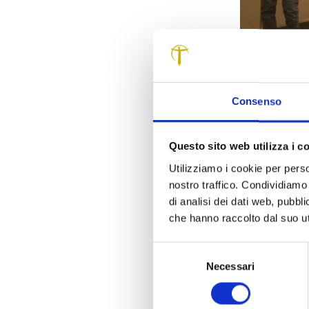
“Per cinquant’a
diverse sensib
Consenso
Artistico di L
emozioni e la 
Questo sito web utilizza i c
che la dirige
“Cinquant’anni
Utilizziamo i cookie per perso
temporale di 
nostro traffico. Condividiamo 
Una mostra all
di analisi dei dati web, pubbl
di Palazzo Du
che hanno raccolto dal suo uti
Mariapia Menc
Caterina Mei, 
Selezione
Sonnenfeld, è
Necessari
del
di Risparmio 
consenso
Lucca.