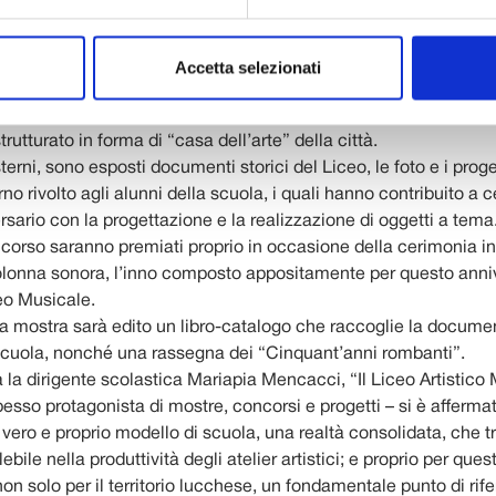
o dunque nel 1967 e in questi anni ha formato le basi per la carri
 del mondo dell’arte, in tutte le sue accezioni. Per questa occas
o numerose iniziative, tra cui, appunto, la mostra “Cinquant’an
Accetta selezionati
ntano le storie individuali, attraverso le opere di tanti ex allievi
na documentazione storica della memoria collettiva della scuo
trutturato in forma di “casa dell’arte” della città.
terni, sono esposti documenti storici del Liceo, le foto e i proge
no rivolto agli alunni della scuola, i quali hanno contribuito a 
sario con la progettazione e la realizzazione di oggetti a tema.
oncorso saranno premiati proprio in occasione della cerimonia i
lonna sonora, l’inno composto appositamente per questo anniv
ceo Musicale.
la mostra sarà edito un libro-catalogo che raccoglie la docum
 scuola, nonché una rassegna dei “Cinquant’anni rombanti”.
la dirigente scolastica Mariapia Mencacci, “Il Liceo Artistico
esso protagonista di mostre, concorsi e progetti – si è affermat
ero e proprio modello di scuola, una realtà consolidata, che t
bile nella produttività degli atelier artistici; e proprio per ques
on solo per il territorio lucchese, un fondamentale punto di rife