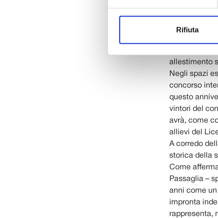
Il liceo è nat
professionisti
ha organizzat
Rifiuta
in cui si racco
insieme con u
allestimento s
Negli spazi es
concorso inter
questo anniver
vintori del c
avrà, come co
allievi del Li
A corredo del
storica della
Come afferma 
Passaglia – sp
anni come un v
impronta indele
rappresenta, n