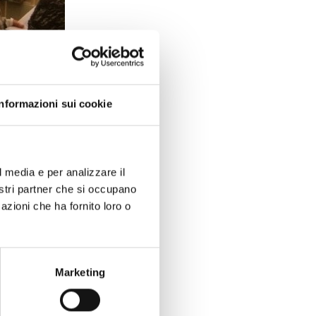
ici adatti alle
nni del Liceo
Informazioni sui cookie
cordi, le
 queste parole
la mostra
ione
l media e per analizzare il
nostri partner che si occupano
la Sala Tobino
azioni che ha fornito loro o
posta da
Landi,
 e Guglielmo
ndazione Cassa
Marketing
del Comune di