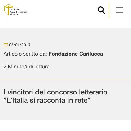
Navigazione principale
Vai al contenuto
05/01/2017
Articolo scritto da:
Fondazione Carilucca
2 Minuto/i di lettura
I vincitori del concorso letterario
”L’Italia si racconta in rete”