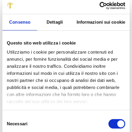
presidente del consorzio universitario e vincitore del
Premio Campiello 2003, e l’attrice pratese Valentina Banci
che ha letto alcuni brani delle opere premiate.
Consenso
Dettagli
Informazioni sui cookie
L’emigrazione, una realtà che ha unito le due sponde
dell’Atlantico, è tornata così a congiungere, stavolta a
livello letterario, la provincia italiana e il continente sud
Questo sito web utilizza i cookie
americano. Il vincitore della sezione cittadini stranieri,
Miguel Molina, insegna matematica e scacchi nelle scuole
Utilizziamo i cookie per personalizzare contenuti ed
elementari e medie a Montevideo. Bibliofilo e lettore
annunci, per fornire funzionalità dei social media e per
appassionato, non ha studiato la lingua italiana
analizzare il nostro traffico. Condividiamo inoltre
formalmente. “Il mio rapporto con l’italiano – racconta – è
informazioni sul modo in cui utilizza il nostro sito con i
cominciato due anni fa. La mia ragazza è insegnante e
nostri partner che si occupano di analisi dei dati web,
traduttrice italiano-spagnolo, oltre ad essere figlia di un
pubblicità e social media, i quali potrebbero combinarle
italiano emigrato in Uruguay nel dopoguerra. Attraverso lei
con altre informazioni che ha fornito loro o che hanno
ho cominciato a leggere alcuni grandi autori italiani in
raccolto dal suo utilizzo dei loro servizi.
lingua originale e ho assaporato la dolcezza e soprattutto
le enormi possibilità di questa lingua, nata dalla
Selezione
letteratura”. Nella sezione riservata ai cittadini italiani ha
Necessari
del
vinto il racconto di Fabio Franzin da Motta di Livenza, in
consenso