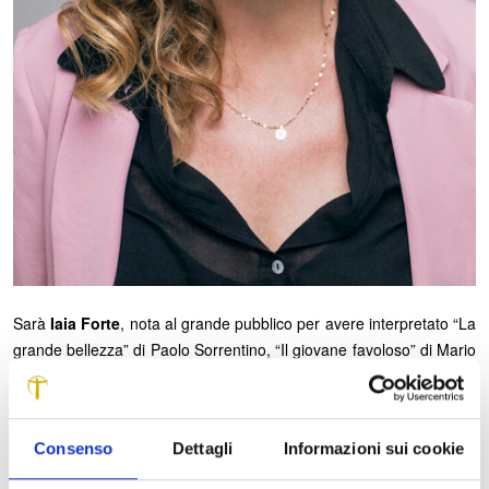
Sarà
Iaia Forte
, nota al grande pubblico per avere interpretato “La
grande bellezza” di Paolo Sorrentino, “Il giovane favoloso” di Mario
Martone e molti altri film d’autore, a chiudere la quarta edizione di
Canone in verso
, il ciclo di incontri tra musica e poesia ideato e
organizzato dalla
Fondazione Cassa di Risparmio di Lucca
.
Consenso
Dettagli
Informazioni sui cookie
Venerdì 24 maggio
,
alle 21
, nella monumentale
Chiesa di San
Francesco
, l’attrice con lo spettacolo
Vita Meravigliosa
renderà