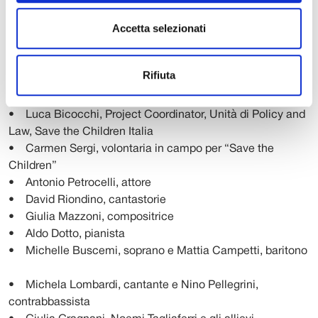
Identità Zero. Viaggio per una nuova vita
a cura di Maurizio Vanni
Accetta selezionati
Martedì 13 giugno 2017 ore 21
Chiesa di San Francesco, Piazza San Francesco – Lucca
Rifiuta
Con la partecipazione di:
• Luca Bicocchi, Project Coordinator, Unità di Policy and
Law, Save the Children Italia
• Carmen Sergi, volontaria in campo per “Save the
Children”
• Antonio Petrocelli, attore
• David Riondino, cantastorie
• Giulia Mazzoni, compositrice
• Aldo Dotto, pianista
• Michelle Buscemi, soprano e Mattia Campetti, baritono
• Michela Lombardi, cantante e Nino Pellegrini,
contrabbassista