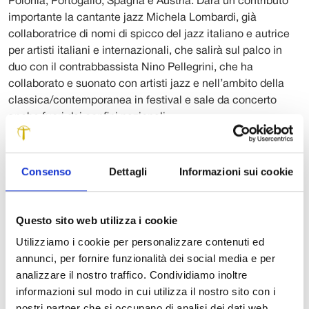
Polonia, Portogallo, Spagna e Austria. Darà un contributo
importante la cantante jazz Michela Lombardi, già
collaboratrice di nomi di spicco del jazz italiano e autrice
per artisti italiani e internazionali, che salirà sul palco in
duo con il contrabbassista Nino Pellegrini, che ha
collaborato e suonato con artisti jazz e nell’ambito della
classica/contemporanea in festival e sale da concerto
anche fuori dai confini nazionali.
Momenti particolarmente suggestivi saranno quelli che
vedranno coinvolti l’attrice e performer Marianna Perilli,
Consenso
Dettagli
Informazioni sui cookie
alla sua prima esperienza di regia, con il giovane Enea, e
due scuole di ballo che presenteranno delle coreografie sul
tema coinvolgendo bambini e adolescenti: Giulia
Questo sito web utilizza i cookie
Gragnani, campionessa mondiale di Tap Dance, e Noemi
Utilizziamo i cookie per personalizzare contenuti ed
Tagliaferri con gli allievi dell’Officina dell’Arte di Genova, e
annunci, per fornire funzionalità dei social media e per
poi Evelina Ricci e gli allievi del New Studio Accademico
analizzare il nostro traffico. Condividiamo inoltre
di Lucca. Il videoartista Marcantonio Lunardi presenterà in
informazioni sul modo in cui utilizza il nostro sito con i
anteprima internazionale il suo ultimo lavoro dal titolo
nostri partner che si occupano di analisi dei dati web,