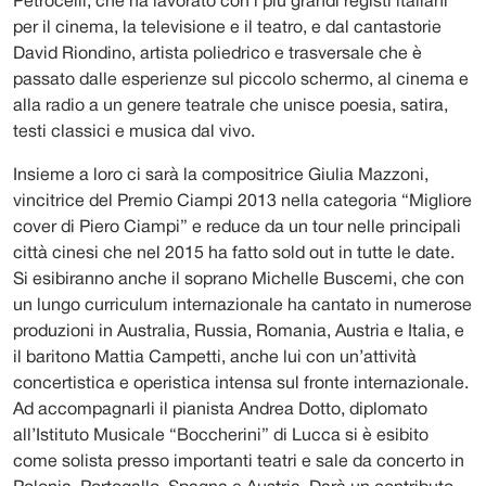
Petrocelli, che ha lavorato con i più grandi registi italiani
per il cinema, la televisione e il teatro, e dal cantastorie
David Riondino, artista poliedrico e trasversale che è
passato dalle esperienze sul piccolo schermo, al cinema e
alla radio a un genere teatrale che unisce poesia, satira,
testi classici e musica dal vivo.
Insieme a loro ci sarà la compositrice Giulia Mazzoni,
vincitrice del Premio Ciampi 2013 nella categoria “Migliore
cover di Piero Ciampi” e reduce da un tour nelle principali
città cinesi che nel 2015 ha fatto sold out in tutte le date.
Si esibiranno anche il soprano Michelle Buscemi, che con
un lungo curriculum internazionale ha cantato in numerose
produzioni in Australia, Russia, Romania, Austria e Italia, e
il baritono Mattia Campetti, anche lui con un’attività
concertistica e operistica intensa sul fronte internazionale.
Ad accompagnarli il pianista Andrea Dotto, diplomato
all’Istituto Musicale “Boccherini” di Lucca si è esibito
come solista presso importanti teatri e sale da concerto in