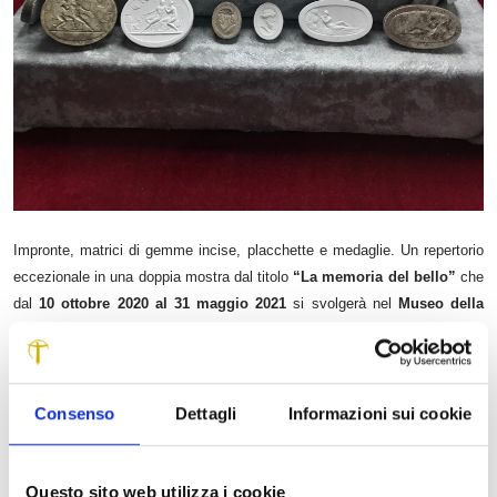
Impronte, matrici di gemme incise, placchette e medaglie. Un repertorio
eccezionale in una doppia mostra dal titolo
“La memoria del bello”
che
dal
10 ottobre 2020 al 31 maggio 2021
si svolgerà nel
Museo della
Zecca di Lucca
e nel
‘Museino’
retrostante la
Chiesa di San
Francesco
.
La
Fondazione Antica Zecca di Lucca
e la
Fondazione Cassa di
Consenso
Dettagli
Informazioni sui cookie
Risparmio di Lucca
hanno dato vita qui a un’esposizione molto
particolare, con una storia altrettanto singolare. Il repertorio infatti è
tornato alla luce solo pochi anni fa grazie ad un ritrovamento fortuito, da
Questo sito web utilizza i cookie