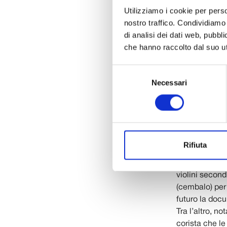
nel passato.
Utilizziamo i cookie per perso
nostro traffico. Condividiamo 
Tra le nuove a
di analisi dei dati web, pubbl
particolare d
che hanno raccolto dal suo uti
di Celle erano
musicali di Gi
Selezione
Bologna.
Necessari
del
consenso
Il Museo entr
l’opera-ballo 
dei Soprani I e
Milano al tea
Rifiuta
Di questo imp
(basso), una p
violini second
(cembalo) per 
futuro la docu
Tra l’altro, n
corista che le 