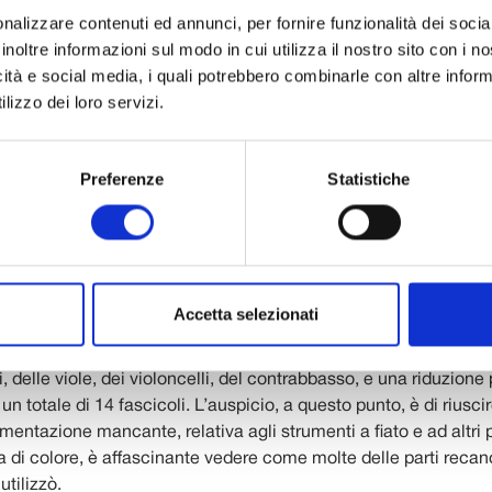
nalizzare contenuti ed annunci, per fornire funzionalità dei socia
inoltre informazioni sul modo in cui utilizza il nostro sito con i 
cquisizioni sono da segnalare alcune lettere della famiglia Pucc
icità e social media, i quali potrebbero combinarle con altre inform
i Giacomo Puccini Senior e del figlio Antonio, due personaggi 
lizzo dei loro servizi.
 fino ad ora rappresentati solo in modo indiretto da alcuni mano
useppe Carretti, con il quale entrambi avevano condotto i loro 
Preferenze
Statistiche
a inoltre in possesso di una fondamentale documentazione rela
che Puccini compose nel 1883: 24 fascicoli manoscritti contenen
 II, dei Tenori I e II, e dei bassi utilizzati per la prima dell’oper
tro Dal Verme il 31 maggio 1884.
Accetta selezionati
ortantissimo set di parti il Museo possedeva già la parte di Gu
arte di soprani primi e secondi e le parti strumentali dei violini p
i, delle viole, dei violoncelli, del contrabbasso, e una riduzione
un totale di 14 fascicoli. L’auspicio, a questo punto, è di riuscir
mentazione mancante, relativa agli strumenti a fiato e ad altri
ota di colore, è affascinante vedere come molte delle parti recan
utilizzò.