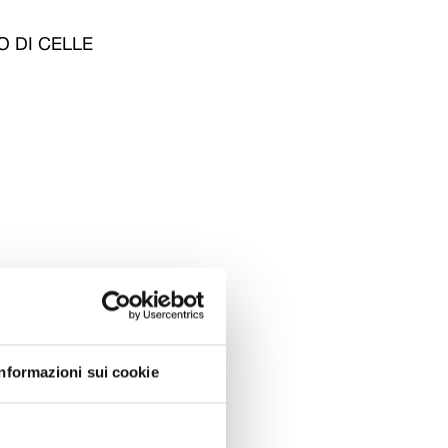
O DI CELLE
dranno ad
e interesse,
ondazione
Informazioni sui cookie
lettere,
quali è
nante tuffo