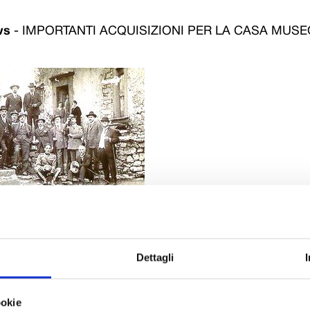
ws
-
IMPORTANTI ACQUISIZIONI PER LA CASA MUSE
tanti acquisizioni per la Casa Museo di Celle Puccini, che an
l patrimonio di questo piccolo gioiello museale. Cimeli di grand
l’Associazione Lucchesi nel Mondo grazie al contributo della F
Dettagli
rmio di Lucca, per arricchire il già nutrito
corpus
di fotografie, 
sicali autografi e progetti appartenuti al Maestro, attraverso i 
rcorrere la sua vicenda umana e artistica e compiere un’affasci
ookie