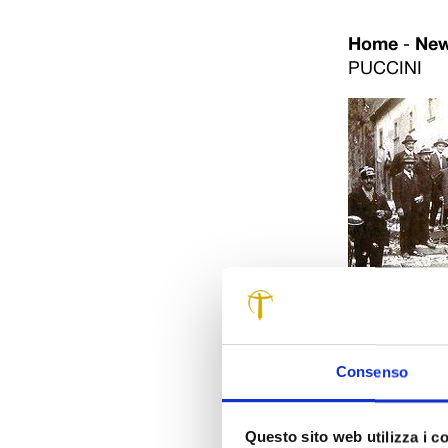
Home
-
Ne
PUCCINI
Nuove e impor
impreziosire i
acquisiti dal
Consenso
Cassa di Rispa
manoscritti mu
possibile ripe
Questo sito web utilizza i c