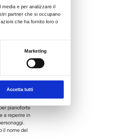
l media e per analizzare il
nostri partner che si occupano
ini: in
azioni che ha fornito loro o
che nel museo
scritti
studi a
Marketing
tiva a
Le Villi
,
ti le parti
a avvenuta a
Accetta tutti
glielmo
rimi, dei
 per pianoforte
e a reperire in
 personaggi.
o il nome del