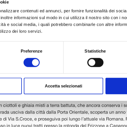
ookie
de dell’Istituto di Studi Avanzati IMT Lucca. Qui, poco più di u
nalizzare contenuti ed annunci, per fornire funzionalità dei socia
a chiesa di S. Bartolomeo in Silice, risalente all’VIII secolo d.C.
inoltre informazioni sul modo in cui utilizza il nostro sito con i 
ccezionale, trattandosi del primo edificio di età longobarda a L
icità e social media, i quali potrebbero combinarle con altre inform
cere l’estensione e la tecnica costruttiva. I lavori hanno mess
lizzo dei loro servizi.
visione dell’abside semicircolare, molto ampia, costruita con 
ri, “cuore” di una chiesa a navata unica, lunga in tutto 15 metri
XII secolo la chiesa di san Bartolomeo fu ricostruita e, proprio s
Preferenze
Statistiche
medioevale, è stato rinvenuto un reperto straordinario: una tom
i monete d’argento e di bronzo e una chiave in ferro. Il piccolo 
 contenuto in un sacchetto di cuoio di cui sono state trovate t
tato deposto sopra il costato del defunto. Le monete, attualmen
 databili XIII-XIV secolo. Ma gli scavi hanno reso possibile un’a
operta: proprio sotto la chiesa longobarda, infatti, correva un t
Accetta selezionati
ada romana che collegava Lucca a Florentia: un tratto del selci
ovest, è emerso nell’area della chiesa. Si tratta di una via glare
 ciottoli e ghiaia misti a terra battuta, che ancora conserva i so
strada usciva dalla città dalla Porta Orientale, scoperta un anno 
e di Via S.Croce, e proseguiva poi lungo l’attuale via Romana.
o in luce nuovi tratti presso la rotonda del Frizzone a Capann