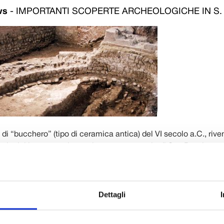
ws
-
IMPORTANTI SCOPERTE ARCHEOLOGICHE IN S.
i “bucchero” (tipo di ceramica antica) del VI secolo a.C., riv
eologici in corso nel complesso conventuale di San Ponziano, a
ferma dell’origine etrusca della città di Lucca. La presenza etr
, in particolare lungo il corso del fiume Auser (l’antico Serchio)
cumentata (ricordiamo la Necropoli di San Concordio, l’inse
Dettagli
uolo e la Tomba di Rio Ralletta), ma è la prima volta che un r
 nel cuore della città. L’importante scoperta è avvenuta durante
ccasione dei lavori di restauro e di adeguamento funzionale di