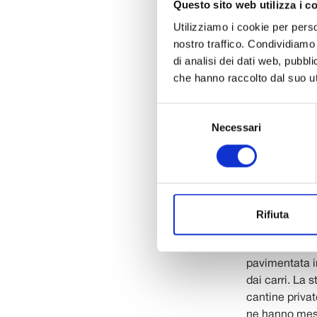
Questo sito web utilizza i c
che diverrà se
Utilizziamo i cookie per perso
emersa l’antic
nostro traffico. Condividiamo 
ritrovamento e
di analisi dei dati web, pubbl
possono conos
che hanno raccolto dal suo uti
spettacolare 
di quasi 2 met
Selezione
Tra l’XI e il 
Necessari
del
nell’edificio 
consenso
un tesoretto d
probabilmente
terreno, era s
restauro, sono
eccezionale sc
Rifiuta
Cassia, la str
orientato est-
pavimentata in
dai carri. La 
cantine privat
ne hanno mess