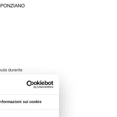
 PONZIANO
enuta durante
rriva la
usca nella
, è già
diamento di
Informazioni sui cookie
eperto etrusco
 gli scavi
 San Ponziano,