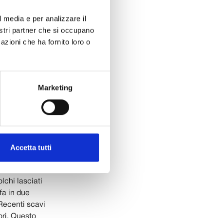
n mese fa, è
l media e per analizzare il
: un
nostri partner che si occupano
ucca di cui si
azioni che ha fornito loro o
o in luce una
una fondazione
 e larga 7,5.
cavando
Marketing
ba contenente
tesoro,
racce nel
te in corso di
ltra
ratto della via
Accetta tutti
ato stradale,
ata, cioè
lchi lasciati
fa in due
 Recenti scavi
ori. Questo