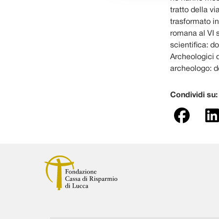
tratto della v
trasformato in
romana al VI s
scientifica: d
Archeologici d
archeologo: do
Condividi su: