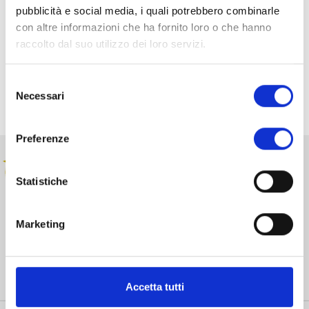
pubblicità e social media, i quali potrebbero combinarle
proiezione è un invito aperto a un momento di condivisione e
con altre informazioni che ha fornito loro o che hanno
memoria.
raccolto dal suo utilizzo dei loro servizi.
Condividi su:
Selezione
Necessari
del
consenso
Preferenze
Statistiche
Marketing
Realizza, sostiene e dà vita a progetti strategici volti allo
sviluppo e alla crescita sociale, culturale ed economica
della provincia di Lucca.
Accetta tutti