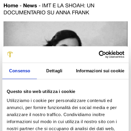
Home
-
News
-
IMT E LA SHOAH: UN
DOCUMENTARIO SU ANNA FRANK
Consenso
Dettagli
Informazioni sui cookie
Questo sito web utilizza i cookie
Utilizziamo i cookie per personalizzare contenuti ed
La scuola lmt celebrerà il Giorno della Memoria lunedì 27 gennaio, con
annunci, per fornire funzionalità dei social media e per
la proiezione del film ‘#AnneFrank. Vite parallele’. La proiezione si terrà
analizzare il nostro traffico. Condividiamo inoltre
nella Cappella Guinigi, alle 20.30 e sarà a ingresso libero. Il
informazioni sul modo in cui utilizza il nostro sito con i
documentario è stato scritto e diretto dalle italiane Sabina Fedeli e
nostri partner che si occupano di analisi dei dati web,
Anna Migotto e raccontato dal Premio Oscar Helen Mirren. La