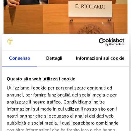
Consenso
Dettagli
Informazioni sui cookie
Questo sito web utilizza i cookie
Utilizziamo i cookie per personalizzare contenuti ed
La Scuola IMT Alti Studi Lucca si aggiudica un altro
annunci, per fornire funzionalità dei social media e per
importante riconoscimento per la ricerca in ambito
analizzare il nostro traffico. Condividiamo inoltre
neuroscientifico. A Torino, in occasione del XXVI congresso
informazioni sul modo in cui utilizza il nostro sito con i
annuale della Società Italiana di Psicofisiologia e
nostri partner che si occupano di analisi dei dati web,
Neuroscienze Cognitive, Emiliano Ricciardi, professore di
pubblicità e social media, i quali potrebbero combinarle
Neuroscienze cognitive a IMT, ha ricevuto il Premio SIPF
con altre informazioni che ha fornito loro o che hanno
per la sua carriera accademica e scientifica. Il premio